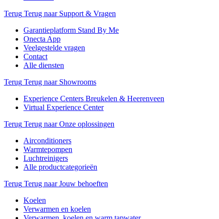
Terug
Terug naar Support & Vragen
Garantieplatform Stand By Me
Onecta App
Veelgestelde vragen
Contact
Alle diensten
Terug
Terug naar Showrooms
Experience Centers Breukelen & Heerenveen
Virtual Experience Center
Terug
Terug naar Onze oplossingen
Airconditioners
Warmtepompen
Luchtreinigers
Alle productcategorieën
Terug
Terug naar Jouw behoeften
Koelen
Verwarmen en koelen
Verwarmen, koelen en warm tapwater