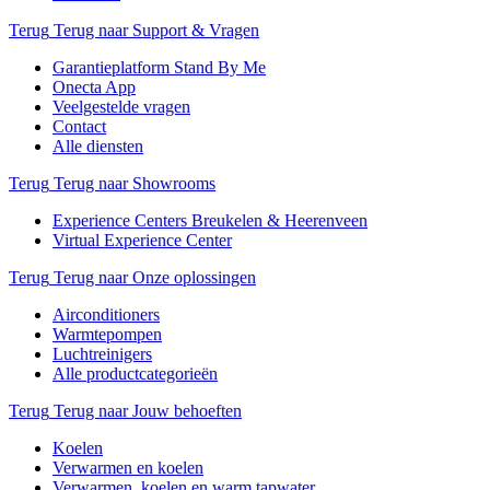
Terug
Terug naar Support & Vragen
Garantieplatform Stand By Me
Onecta App
Veelgestelde vragen
Contact
Alle diensten
Terug
Terug naar Showrooms
Experience Centers Breukelen & Heerenveen
Virtual Experience Center
Terug
Terug naar Onze oplossingen
Airconditioners
Warmtepompen
Luchtreinigers
Alle productcategorieën
Terug
Terug naar Jouw behoeften
Koelen
Verwarmen en koelen
Verwarmen, koelen en warm tapwater