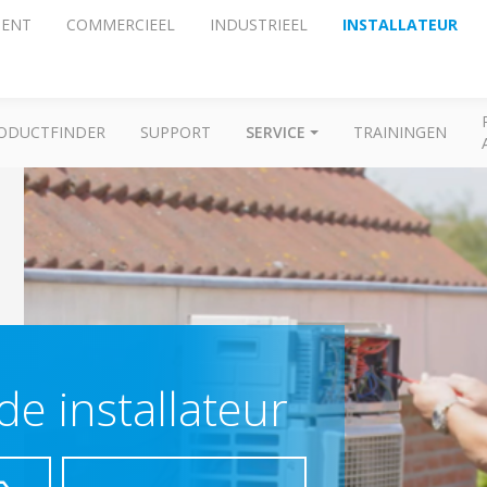
ENT
COMMERCIEEL
INDUSTRIEEL
INSTALLATEUR
ODUCTFINDER
SUPPORT
SERVICE
TRAININGEN
de installateur