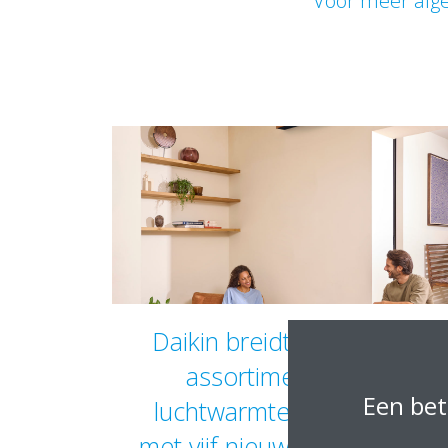
Voor meer alge
Daikin breidt zijn Stylish-
assortiment lucht-
Een bet
luchtwarmtepompen uit
met vijf nieuwe ontwerpen