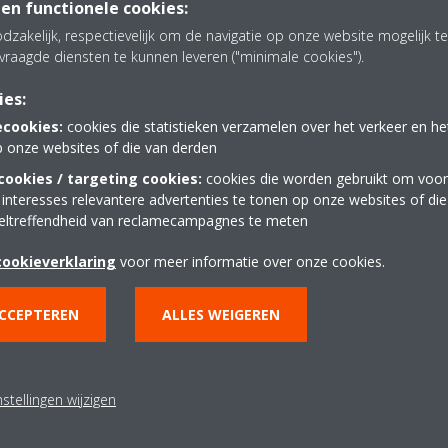
 en functionele cookies:
dzakelijk, respectievelijk om de navigatie op onze website mogelijk 
Daikin lanceert R-290-warmtepompen van 17
vraagde diensten te kunnen leveren ("minimale cookies").
tot 2000 kW en bevordert zo decarbonisatie
met koelmiddel met ultralaag GWP en
ies:
geïntegreerd veiligheidsontwerp.
ecookies:
cookies die statistieken verzamelen over het verkeer en h
p onze websites of die van derden
ookies / targeting cookies:
cookies die worden gebruikt om voor
LEES MEER
 interesses relevantere advertenties te tonen op onze websites of di
eltreffendheid van reclamecampagnes te meten
cookieverklaring
voor meer informatie over onze cookies.
ACCEPTEREN
ALLES WEIGEREN
stellingen wijzigen