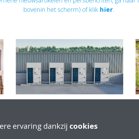
mene nieuwsartikelen en persberichten, ga naar
bovenin het scherm) of klik
hier
.
Compleet R-290-
assortiment voor allerlei
ere ervaring dankzij
cookies
toepassingen, van
residentieel tot industrieel