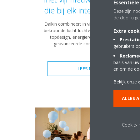
Essentiële
die bij elk interieur passen
Deze zijn noo
de door u ge
Daikin combineert in vijf nieuwe designs van
bekroonde lucht-luchtwarmtepompen Stylish
Extra cook
topdesign, energierendement A+++ en
Prestati
geavanceerde comforttechnologie.
gebruikers o
Reclamec
basis van uw
LEES MEER
en om de do
Bekijk onze
ALLES 
Cookie-in