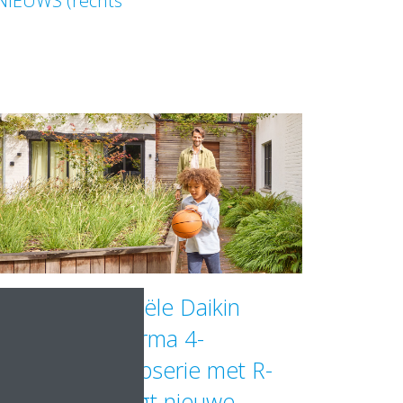
 NIEUWS (rechts
Residentiële Daikin
Altherma 4-
warmtepompserie met R-
290 voegt nieuwe