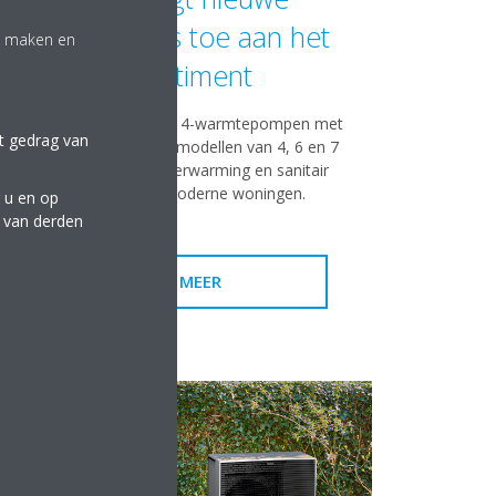
classificaties toe aan het
te maken en
assortiment
Daikin breidt Altherma 4-warmtepompen met
et gedrag van
R-290 uit met EPSKS-modellen van 4, 6 en 7
kW voor efficiënte verwarming en sanitair
warm water in moderne woningen.
 u en op
e van derden
LEES MEER