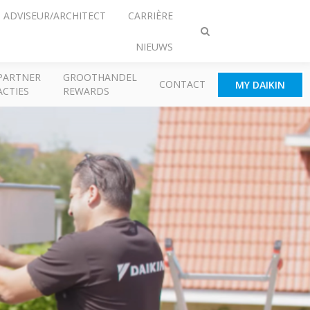
ADVISEUR/ARCHITECT
CARRIÈRE
Zoeken
NIEUWS
omschakelen
PARTNER
GROOTHANDEL
CONTACT
MY DAIKIN
ACTIES
REWARDS