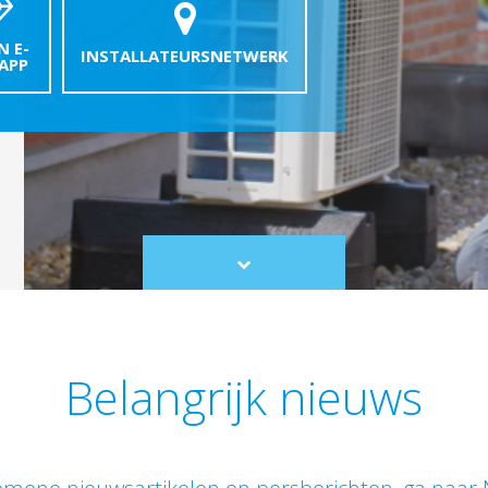
N E-
INSTALLATEURSNETWERK
 APP
Scroll
to
content
Belangrijk nieuws