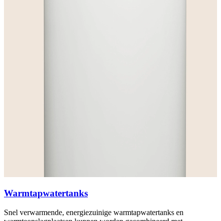
Warmtapwatertanks
Snel verwarmende, energiezuinige warmtapwatertanks en