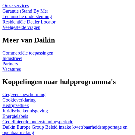
Onze services
Garantie (Stand By Me)
Technische ondersteuning
Residentiële Dealer Locator
Veelgestelde vragen
Meer van Daikin
Commerciële toepassingen
Industrieel
Partners
Vacatures
Koppelingen naar hulpprogramma's
Gegevensbescherming
Cookieverklaring
Bedrijfsethiek
Juridische kennisgeving
Energielabels
Gedefinieerde ondersteuningsperiode
Daikin Europe Group Beleid inzake kwetsbaarheidsrapportage en
openbaarmaking