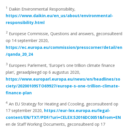
1
Daikin Environmental Responsibility,
https://www.daikin.eu/en_us/about/environmental-
responsibility.html
2
Europese Commissie, Questions and answers, geconsulteerd
op 14 september 2020,
https://ec.europa.eu/commission/presscorner/detail/en
/qanda_20_24
3
Europees Parlement, ‘Europe’s one trillion climate finance
plan’, geraadpleegd op 6 augustus 2020,
https://www.europarl.europa.eu/news/en/headlines/so
ciety/20200109STO69927/europe-s-one-trillion-climate-
finance-plan
4
An EU Strategy for Heating and Ccooling, geconsulteerd op
17 september 2020,
https://eur-lex.europa.eu/legal-
content/EN/TXT/PDF/?uri=CELEX:52016DC0051&from=EN
en de Staff Working Documents, geconsulteerd op 17