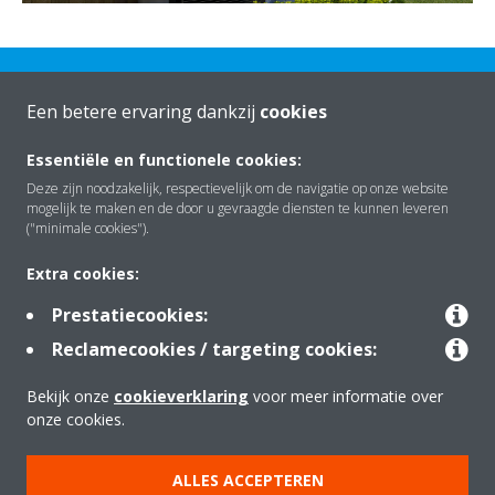
Een betere ervaring dankzij
cookies
Essentiële en functionele cookies:
Over Daikin
Deze zijn noodzakelijk, respectievelijk om de navigatie op onze website
mogelijk te maken en de door u gevraagde diensten te kunnen leveren
("minimale cookies").
Oplossingen
Extra cookies:
Prestatiecookies:
Contact
Reclamecookies / targeting cookies:
Bekijk onze
cookieverklaring
voor meer informatie over
onze cookies.
Producten
ALLES ACCEPTEREN