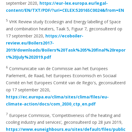
september 2020,
https://eur-lex.europa.eu/legal-
content/EN/TXT/PDF/?uri=CELEX:52016SC0024&from=EN
5
VHK Review study Ecodesign and Energy labelling of Space
and combination heaters, Taak 5, Figuur 7, geconsulteerd op
17 september 2020,
https://ecoboiler-
review.eu/Boilers2017-
2019/downloads/Boilers%20Task%205%20final%20repor
t%20July%202019.pdf
6
Communicatie van de Commissie aan het Europees
Parlement, de Raad, het Europees Economisch en Sociaal
Comité en het Europees Comité van de Regio's, geconsulteerd
op 17 september 2020,
https://ec.europa.eu/clima/sites/clima/files/eu-
climate-action/docs/com_2030_ctp_en.pdf
7
Europese Commissie, ‘Competitiveness of the heating and
cooling industry and services’, geconsulteerd op 28 juni 2019,
https://www.euneighbours.eu/sites/default/files/public