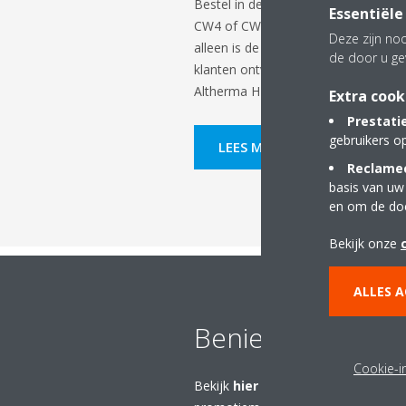
Bestel in de actieperiode een Daiki
Essentiële
CW4 of CW5 cv-ketel, met
extra v
Deze zijn noo
alleen is de Daikin Altherma H Hybrid
de door u ge
klanten ontvangen bovendien ook 
Altherma H Hybride warmtepompinst
Extra cook
Prestati
gebruikers o
LEES MEER
Reclamec
basis van uw
en om de do
Bekijk onze
ALLES 
Benieuwd naar o
Cookie-in
Bekijk
hier
onze consumentenactiesp