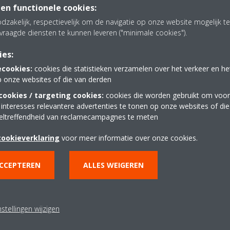
n Altherma H Hybride warmtepomp inclusief een Intergas
 en functionele cookies:
eel voordeel
via de MyProShop of jouw groothandel! Niet
dzakelijk, respectievelijk om de navigatie op onze website mogelijk 
e voor jou als installateur nu extra laag geprijsd, jouw
vraagde diensten te kunnen leveren ("minimale cookies").
nog eens een
cashback van
€ 200,-
bij aanschaf van een
allatie.
ies:
ecookies:
cookies die statistieken verzamelen over het verkeer en h
p onze websites of die van derden
ookies / targeting cookies:
cookies die worden gebruikt om voor
 interesses relevantere advertenties te tonen op onze websites of di
eltreffendheid van reclamecampagnes te meten
cookieverklaring
voor meer informatie over onze cookies.
ACCEPTEREN
ALLES WEIGEREN
nze consumentenacties?
stellingen wijzigen
agina en maak als Daikin Professional gebruik van de