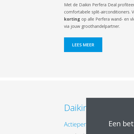
Met de Daikin Perfera Deal profitee
comfortabele split‑airconditioners. 
korting
op alle Perfera wand‑ en v
via jouw groothandelpartner.
LEES MEER
Daikin Altherma
Een bet
Actieperiode: 15 decemb