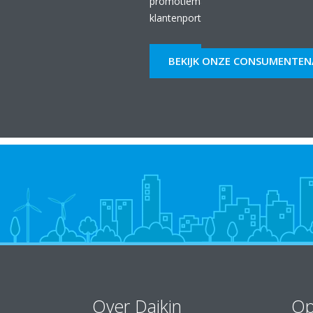
promotiematerialen die we voor jou
klantenportaal My Daikin.
BEKIJK ONZE CONSUMENTEN
Over Daikin
Op