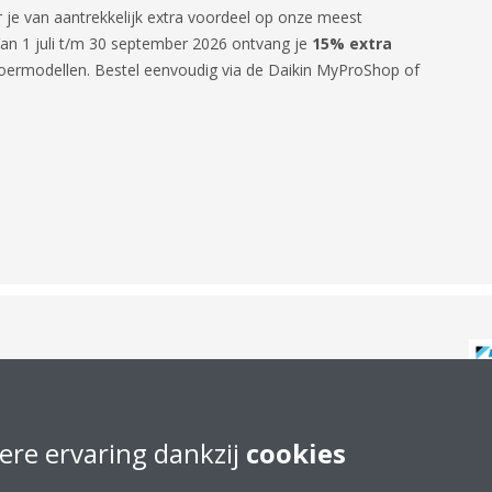
r je van aantrekkelijk extra voordeel op onze meest
Van 1 juli t/m 30 september 2026 ontvang je
15% extra
loermodellen. Bestel eenvoudig via de Daikin MyProShop of
 H Hybride warmtepompactie
ere ervaring dankzij
cookies
er t/m 31 december 2026