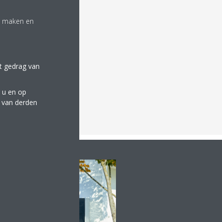
te maken en
et gedrag van
 u en op
e van derden