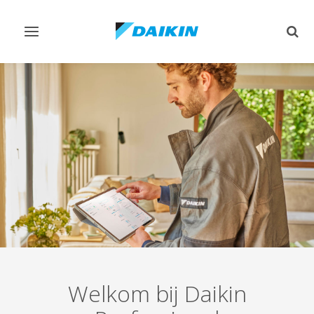
Navigatie
Zoek
omschakelen
omsc
Welkom bij Daikin