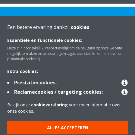
Een betere ervaring dankzij
cookies
Essentiële en functionele cookies:
Over Daikin
Deze zijn noodzakelijk, respectievelijk om de navigatie op onze website
mogelijk te maken en de door u gevraagde diensten te kunnen leveren
("minimale cookies").
Oplossingen
Extra cookies:
Prestatiecookies:
Contact
Reclamecookies / targeting cookies:
Bekijk onze
cookieverklaring
voor meer informatie over
Producten
onze cookies.
ALLES ACCEPTEREN
Copyright © Daikin