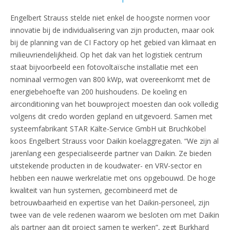
Engelbert Strauss stelde niet enkel de hoogste normen voor
innovatie bij de individualisering van zijn producten, maar ook
bij de planning van de CI Factory op het gebied van klimaat en
milieuvriendelijkheid. Op het dak van het logistiek centrum
staat bijvoorbeeld een fotovoltaïsche installatie met een
nominaal vermogen van 800 kWp, wat overeenkomt met de
energiebehoefte van 200 huishoudens. De koeling en
airconditioning van het bouwproject moesten dan ook volledig
volgens dit credo worden gepland en uitgevoerd. Samen met
systeemfabrikant STAR Kälte-Service GmbH uit Bruchköbel
koos Engelbert Strauss voor Daikin koelaggregaten. “We zijn al
jarenlang een gespecialiseerde partner van Daikin. Ze bieden
uitstekende producten in de koudwater- en VRV-sector en
hebben een nauwe werkrelatie met ons opgebouwd. De hoge
kwaliteit van hun systemen, gecombineerd met de
betrouwbaarheid en expertise van het Daikin-personeel, zijn
twee van de vele redenen waarom we besloten om met Daikin
als partner aan dit project samen te werken”, zegt Burkhard