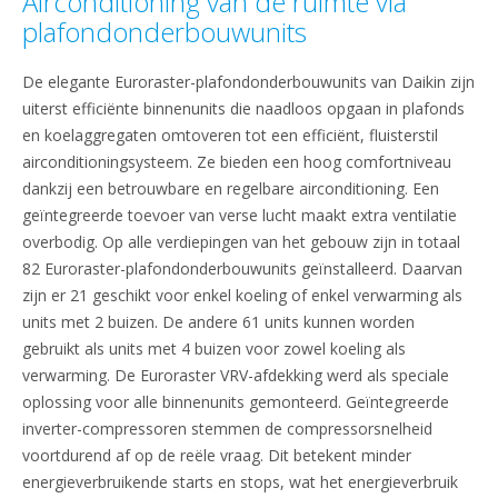
Airconditioning van de ruimte via
plafondonderbouwunits
De elegante Euroraster-plafondonderbouwunits van Daikin zijn
uiterst efficiënte binnenunits die naadloos opgaan in plafonds
en koelaggregaten omtoveren tot een efficiënt, fluisterstil
airconditioningsysteem. Ze bieden een hoog comfortniveau
dankzij een betrouwbare en regelbare airconditioning. Een
geïntegreerde toevoer van verse lucht maakt extra ventilatie
overbodig. Op alle verdiepingen van het gebouw zijn in totaal
82 Euroraster-plafondonderbouwunits geïnstalleerd. Daarvan
zijn er 21 geschikt voor enkel koeling of enkel verwarming als
units met 2 buizen. De andere 61 units kunnen worden
gebruikt als units met 4 buizen voor zowel koeling als
verwarming. De Euroraster VRV-afdekking werd als speciale
oplossing voor alle binnenunits gemonteerd. Geïntegreerde
inverter-compressoren stemmen de compressorsnelheid
voortdurend af op de reële vraag. Dit betekent minder
energieverbruikende starts en stops, wat het energieverbruik