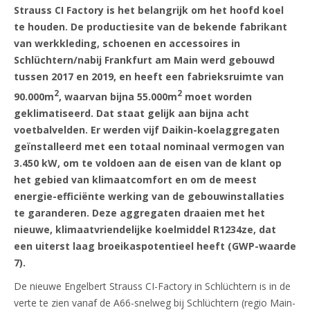
Strauss CI Factory is het belangrijk om het hoofd koel
te houden. De productiesite van de bekende fabrikant
van werkkleding, schoenen en accessoires in
Schlüchtern/nabij Frankfurt am Main werd gebouwd
tussen 2017 en 2019, en heeft een fabrieksruimte van
2
2
90.000m
, waarvan bijna 55.000m
moet worden
geklimatiseerd. Dat staat gelijk aan bijna acht
voetbalvelden. Er werden vijf Daikin-koelaggregaten
geïnstalleerd met een totaal nominaal vermogen van
3.450 kW, om te voldoen aan de eisen van de klant op
het gebied van klimaatcomfort en om de meest
energie-efficiënte werking van de gebouwinstallaties
te garanderen. Deze aggregaten draaien met het
nieuwe, klimaatvriendelijke koelmiddel R1234ze, dat
een uiterst laag broeikaspotentieel heeft (GWP-waarde
7).
De nieuwe Engelbert Strauss CI-Factory in Schlüchtern is in de
verte te zien vanaf de A66-snelweg bij Schlüchtern (regio Main-