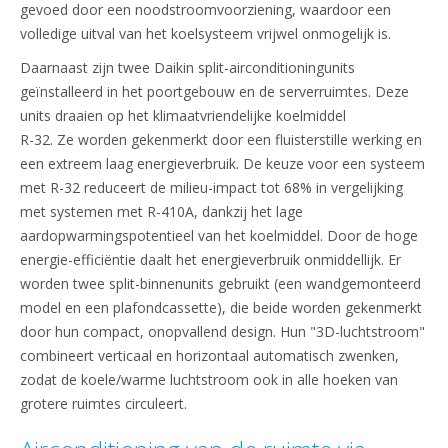
gevoed door een noodstroomvoorziening, waardoor een
volledige uitval van het koelsysteem vrijwel onmogelijk is.
Daarnaast zijn twee Daikin split-airconditioningunits
geïnstalleerd in het poortgebouw en de serverruimtes. Deze
units draaien op het klimaatvriendelijke koelmiddel
R-32. Ze worden gekenmerkt door een fluisterstille werking en
een extreem laag energieverbruik. De keuze voor een systeem
met R-32 reduceert de milieu-impact tot 68% in vergelijking
met systemen met R-410A, dankzij het lage
aardopwarmingspotentieel van het koelmiddel. Door de hoge
energie-efficiëntie daalt het energieverbruik onmiddellijk. Er
worden twee split-binnenunits gebruikt (een wandgemonteerd
model en een plafondcassette), die beide worden gekenmerkt
door hun compact, onopvallend design. Hun "3D-luchtstroom"
combineert verticaal en horizontaal automatisch zwenken,
zodat de koele/warme luchtstroom ook in alle hoeken van
grotere ruimtes circuleert.