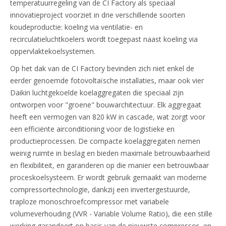
temperatuurregeling van de CI Factory als speciaal
innovatieproject voorziet in drie verschillende soorten
koudeproductie: koeling via ventilatie- en
recirculatieluchtkoelers wordt toegepast naast koeling via
oppervlaktekoelsystemen.
Op het dak van de CI Factory bevinden zich niet enkel de
eerder genoemde fotovoltaïsche installaties, maar ook vier
Daikin luchtgekoelde koelaggregaten die speciaal zijn
ontworpen voor "groene" bouwarchitectuur. Elk aggregaat
heeft een vermogen van 820 kW in cascade, wat zorgt voor
een efficiënte airconditioning voor de logistieke en
productieprocessen. De compacte koelaggregaten nemen
weinig ruimte in beslag en bieden maximale betrouwbaarheid
en flexibiliteit, en garanderen op die manier een betrouwbaar
proceskoelsysteem. Er wordt gebruik gemaakt van moderne
compressortechnologie, dankzij een invertergestuurde,
traploze monoschroefcompressor met variabele
volumeverhouding (VVR - Variable Volume Ratio), die een stille
werking garandeert op basis van de nieuwste compressor- en