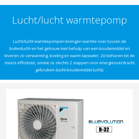
Lucht/lucht warmtepomp
Lucht/lucht warmtepompen brengen warmte over tussen de
buitenlucht en het gebouw met behulp van een koudemiddel en
leveren zo verwarming, koeling en warm tapwater. Ze behoren tot de
meest efficiënte, omdat ze slechts 2 stappen voor energieoverdracht
gebruiken (lucht-koudemiddel-lucht).