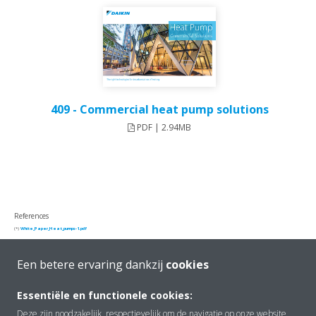
409 - Commercial heat pump solutions
PDF | 2.94MB
References
(*)
White_Paper_Heat_pumps-1.pdf
Een betere ervaring dankzij
cookies
Essentiële en functionele cookies:
Deze zijn noodzakelijk, respectievelijk om de navigatie op onze website