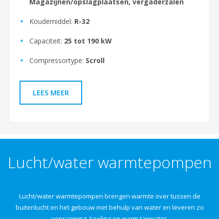
Magazijnen/opslagplaatsen, vergaderzalen
Koudemiddel:
R-32
Capaciteit:
25 tot 190 kW
Compressortype:
Scroll
LEES MEER
Lucht/water warmtepompen
Lucht/water warmtepompen brengen warmte over tussen de
buitenlucht en het gebouw met behulp van water en leveren zo
verwarming, koeling en warm tapwater.