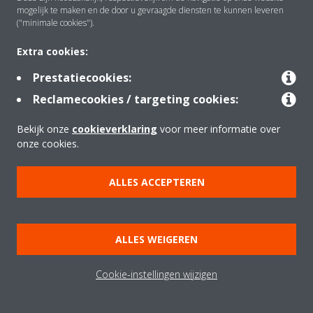
mogelijk te maken en de door u gevraagde diensten te kunnen leveren
("minimale cookies").
Over Daikin
Extra cookies:
Prestatiecookies:
Oplossingen
Reclamecookies / targeting cookies:
Bekijk onze
cookieverklaring
voor meer informatie over
Contact
onze cookies.
ALLES ACCEPTEREN
Producten
ALLES WEIGEREN
Copyright © Daikin
Juridische mededeling
Cookieverklaring
Cookie-instellingen wijzigen
Beleid inzake gegevensbescherming
Bedrijfsethiek
Data Act