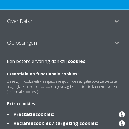
Over Daikin
Oplossingen
Een betere ervaring dankzij
cookies
Contact
Essentiële en functionele cookies:
Deze zijn noodzakelijk, respectievelijk om de navigatie op onze website
Producten
mogelijk te maken en de door u gevraagde diensten te kunnen leveren
("minimale cookies").
Extra cookies:
Copyright © Daikin
Prestatiecookies:
Juridische mededeling
Cookieverklaring
Reclamecookies / targeting cookies:
Beleid inzake gegevensbescherming
Bedrijfsethiek
Data Act