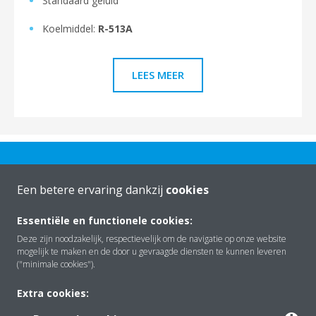
Standaard geluid
Koelmiddel:
R-513A
LEES MEER
Een betere ervaring dankzij
cookies
Essentiële en functionele cookies:
Over Daikin
Deze zijn noodzakelijk, respectievelijk om de navigatie op onze website
mogelijk te maken en de door u gevraagde diensten te kunnen leveren
("minimale cookies").
Oplossingen
Extra cookies: