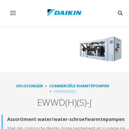
Navigatie
Zoek
omschakelen
omsc
OPLOSSINGEN
COMMERCIËLE WARMTEPOMPEN
EWWD(H)(S)-J
EWWD(H)(S)-J
Assortiment water/water-schroefwarmtepompen
Met zijn compacte design, hoge rendement en superieure