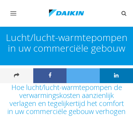
Navigatie
Zoek
omschakelen
omsc
Lucht/lucht-warmtepompen
in uw commerciële gebouw
Hoe lucht/lucht-warmtepompen de
verwarmingskosten aanzienlijk
verlagen en tegelijkertijd het comfort
in uw commerciële gebouw verhogen