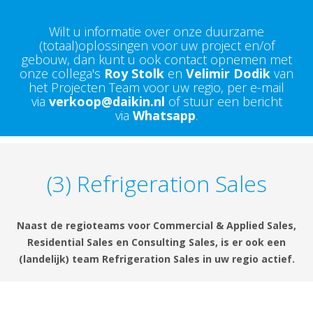
Wilt u informatie over onze duurzame
(totaal)oplossingen voor uw project en/of
gebouw, dan kunt u ook contact opnemen met
onze collega's
Roy Stolk
en
Velimir Dodik
van
het Projecten Team voor uw regio, per e-mail
via
verkoop@daikin.nl
of stuur een bericht
via
Whatsapp
.
(3) Refrigeration Sales
Naast de regioteams voor Commercial & Applied Sales,
Residential Sales en Consulting Sales, is er ook een
(landelijk) team Refrigeration Sales in uw regio actief.