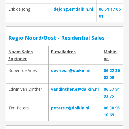
Erik de Jong
dejong.e@daikin.nl
06 51 17 06
01
Regio Noord/Oost - Residential Sales
Naam Sales
E-mailadres
Mobiel
Engineer
nr.
Robert de Vries
devries.r@daikin.nl
06 22 36
02 09
Edwin van Dinther
vandinther.e@daikin.nl
06 57 91
93 75
Tim Peters
peters.t@daikin.nl
06 30 95
10 69