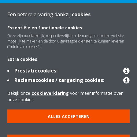
Een betere ervaring dankzij
cookies
Essentiële en functionele cookies:
Over Daikin
Deze zijn noodzakelijk, respectievelijk om de navigatie op onze website
mogelijk te maken en de door u gevraagde diensten te kunnen leveren
("minimale cookies").
Oplossingen
Extra cookies:
Prestatiecookies:
Contact
Reclamecookies / targeting cookies:
Bekijk onze
cookieverklaring
voor meer informatie over
Producten
onze cookies.
ALLES ACCEPTEREN
Copyright © Daikin
Juridische mededeling
Cookieverklaring