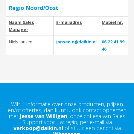
Regio Noord/Oost
Naam Sales
E-mailadres
Mobiel nr.
Manager
Niels Jansen
jansen.n@daikin.nl
06 22 41 99
46
Wilt u informatie over onze producten, prijzen
en/of offertes, dan kunt u ook contact opnemen
met
Jesse van Willigen
, onze collega van Sales
Support voor uw regio, per e-mail via
verkoop@daikin.nl
of stuur een bericht via