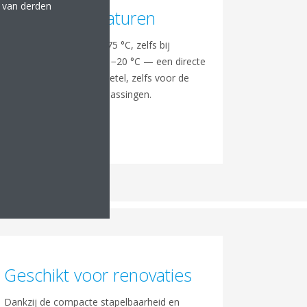
e van derden
Hoge temperaturen
Levert warm water tot 75 °C, zelfs bij
buitentemperaturen tot −20 °C — een directe
vervanging voor de cv-ketel, zelfs voor de
meest veeleisende toepassingen.
Geschikt voor renovaties
Dankzij de compacte stapelbaarheid en