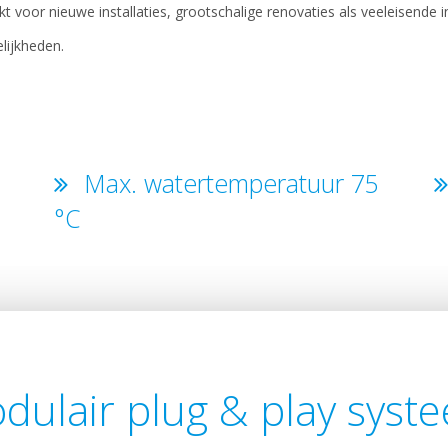
t voor nieuwe installaties, grootschalige renovaties als veeleisende 
ijkheden.
Max. watertemperatuur 75
°C
dulair plug & play syst