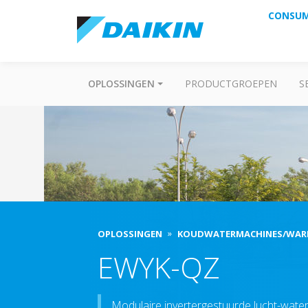
CONSU
OPLOSSINGEN
PRODUCTGROEPEN
S
OPLOSSINGEN
KOUDWATERMACHINES/WA
EWYK-QZ
Modulaire invertergestuurde lucht-wa