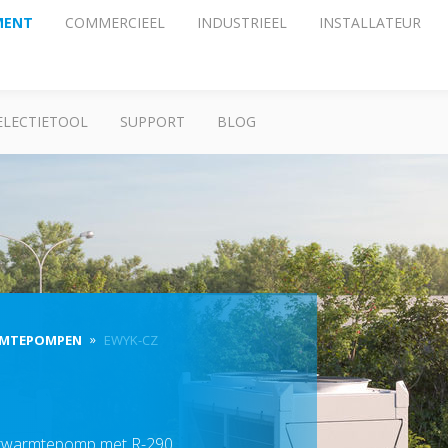
MENT
COMMERCIEEL
INDUSTRIEEL
INSTALLATEUR
ELECTIETOOL
SUPPORT
BLOG
RMTEPOMPEN
EWYK-CZ
terwarmtepomp met R-290