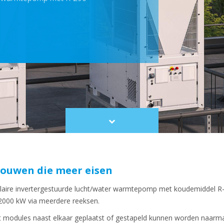
Scroll
to
content
ouwen die meer eisen
aire invertergestuurde lucht/water warmtepomp met koudemiddel R-
 2000 kW
via meerdere reeksen.
t modules naast elkaar geplaatst of gestapeld kunnen worden naarma