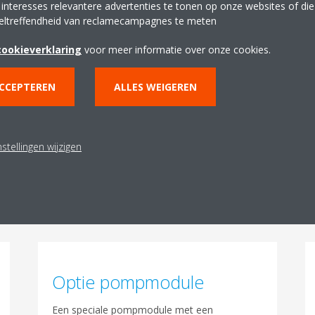
 interesses relevantere advertenties te tonen op onze websites of di
Plug & play installatie
eltreffendheid van reclamecampagnes te meten
Eén voedingskabel voorziet maximaal vier
cookieverklaring
voor meer informatie over onze cookies.
modules van stroom. De verdeelstukkenkit,
inclusief alle leidingen tussen de units, kan in
ACCEPTEREN
ALLES WEIGEREN
de fabriek worden voorgemonteerd om de
installatie ter plaatse sneller te laten verlopen.
stellingen wijzigen
Optie pompmodule
Een speciale pompmodule met een