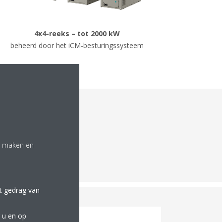
4x4-reeks – tot 2000 kW
beheerd door het iCM-besturingssysteem
ties
te maken en
et gedrag van
 u en op