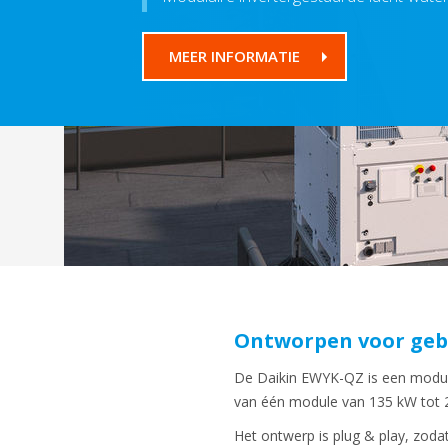
MEER INFORMATIE
Ontworpen voor geb
De Daikin EWYK-QZ is een modul
van één module van 135 kW tot
Het ontwerp is plug & play, zoda