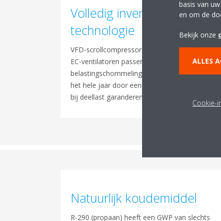
basis van uw
Volledig invertergestuurde
en om de do
technologie
Bekijk onze
VFD-scrollcompressoren en invertergestuurde
ALLES 
EC-ventilatoren passen zich in realtime aan
belastingschommelingen aan, waardoor ze
het hele jaar door een uitstekend rendement
bij deellast garanderen.
Cookie-in
Natuurlijk koudemiddel
R-290 (propaan) heeft een GWP van slechts