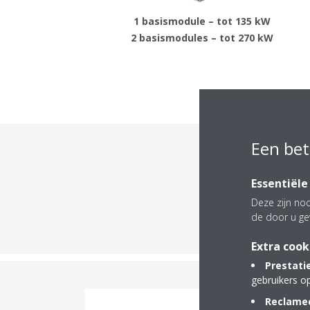
1 basismodule – tot 135 kW
2 basismodules – tot 270 kW
Een bet
Ont
Essentiële
Deze zijn noo
de door u ge
Extra cook
Prestati
gebruikers o
Reclamec