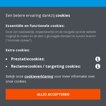
Een betere ervaring dankzij
cookies
Essentiële en functionele cookies:
Over Daikin
Deze zijn noodzakelijk, respectievelijk om de navigatie op onze website
mogelijk te maken en de door u gevraagde diensten te kunnen leveren
("minimale cookies").
Oplossingen
Extra cookies:
Prestatiecookies:
Contact
Reclamecookies / targeting cookies:
Bekijk onze
cookieverklaring
voor meer informatie over
Producten
onze cookies.
ALLES ACCEPTEREN
Copyright © Daikin