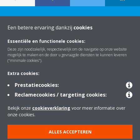
Een betere ervaring dankzij
cookies
Essentiële en functionele cookies:
Over Daikin
Deze zijn noodzakelijk, respectievelijk om de navigatie op onze website
mogelijk te maken en de door u gevraagde diensten te kunnen leveren
("minimale cookies").
Oplossingen
Extra cookies:
Prestatiecookies:
Contact
Reclamecookies / targeting cookies:
Bekijk onze
cookieverklaring
voor meer informatie over
Producten
onze cookies.
ALLES ACCEPTEREN
Copyright © Daikin