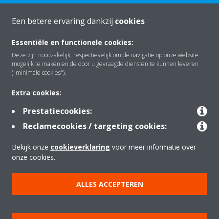
Een betere ervaring dankzij
cookies
Essentiële en functionele cookies:
Over Daikin
Deze zijn noodzakelijk, respectievelijk om de navigatie op onze website
mogelijk te maken en de door u gevraagde diensten te kunnen leveren
("minimale cookies").
Oplossingen
Extra cookies:
Prestatiecookies:
Contact
Reclamecookies / targeting cookies:
Bekijk onze
cookieverklaring
voor meer informatie over
Producten
onze cookies.
ALLES ACCEPTEREN
Copyright © Daikin
Juridische mededeling
Cookieverklaring