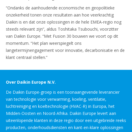
“Ondanks de aanhoudende economische en geopolitieke
onzekerheid tonen onze resultaten aan hoe veerkrachtig
Daikin is en dat onze oplossingen in de hele EMEA-regio nog
steeds relevant zijn”, aldus Toshitaka Tsubouchi, voorzitter
van Daikin Europe. “Met Fusion 30 bouwen we voort op dit
momentum. “Het plan weerspiegelt ons
langetermijnengagement voor innovatie, decarbonisatie en de
klant centraal stellen.”
Over Daikin Europe N.V.
De Daikin Europe-groep is een toonaangevende leverancier
van technologie voor verwarming, koeling, ventilatie,
luchtreiniging en koeltechnologie (HVAC-R) in Europa, het
Midden-Oosten en Noord-Afrika. Daikin Europe levert aan
uiteenlopende klanten in deze regio door een uitgebreide reeks
producten, onderhoudsdiensten en kant-en-klare oplossingen