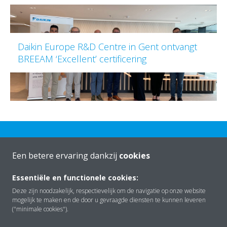
Daikin Europe R&D Centre in Gent ontvangt
BREEAM ‘Excellent’ certificering
Een betere ervaring dankzij
cookies
Essentiële en functionele cookies:
Over Daikin
Deze zijn noodzakelijk, respectievelijk om de navigatie op onze website
mogelijk te maken en de door u gevraagde diensten te kunnen leveren
("minimale cookies").
Oplossingen