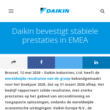
Navigatie
Zoek
omschakelen
omsc
Daikin bevestigt stabiele
prestaties in EMEA
Brussel, 12 mei 2026 – Daikin Industries, Ltd. heeft de
wereldwijde resultaten van de groep
bekendgemaakt
voor het boekjaar 2025, dat op 31 maart 2026 afliep. Het
bedrijf rapporteert solide resultaten, met sterke
prestaties op het gebied van airconditioning en
toegepaste oplossingen, ondanks de wereldwijde
economische uitdagingen. Daikin Europe N.V., de