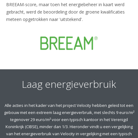
BREEAM-score, maar toen het energiebeheer in kaart werd
gebracht, werd de beoordeling door de groene kwalificaties
meteen opgetrokken naar 'uitstekend'.
Laag energieverbruik
Alle acties in het kader van het project Velocity hebben geleid tot een
gebouw met een extreem laag energieverbruik, met slechts 9 euro/m²
tegenover 29 euro/m² voor een typisch kantoor in het Verenigd
Koninkrijk (CIBSE), minder dan 1/3. Hieronder vindt u een vergelijking
van het energieverbruik van Velocity in vergelijking met een typisch