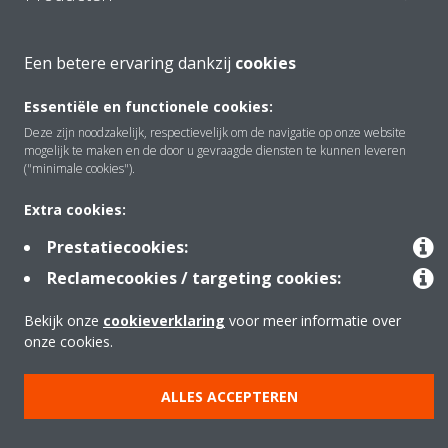
Een betere ervaring dankzij
cookies
Copyright © Daikin
Juridische mededeling
Cookieverklaring
Essentiële en functionele cookies:
Deze zijn noodzakelijk, respectievelijk om de navigatie op onze website
Beleid inzake gegevensbescherming
Bedrijfsethiek
Data Act
mogelijk te maken en de door u gevraagde diensten te kunnen leveren
("minimale cookies").
Extra cookies:
Prestatiecookies:
Reclamecookies / targeting cookies:
Bekijk onze
cookieverklaring
voor meer informatie over
onze cookies.
ALLES ACCEPTEREN