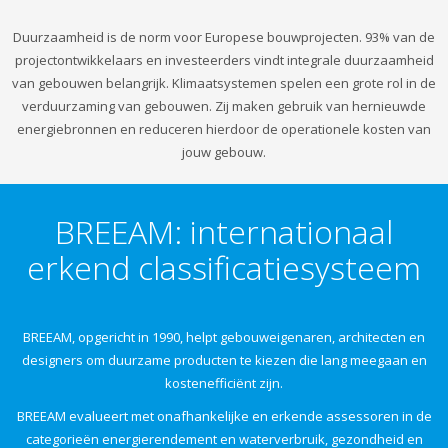
Duurzaamheid is de norm voor Europese bouwprojecten. 93% van de
projectontwikkelaars en investeerders vindt integrale duurzaamheid
van gebouwen belangrijk. Klimaatsystemen spelen een grote rol in de
verduurzaming van gebouwen. Zij maken gebruik van hernieuwde
energiebronnen en reduceren hierdoor de operationele kosten van
jouw gebouw.
BREEAM: internationaal
erkend classificatiesysteem
BREEAM, opgericht in 1990, helpt gebouweigenaren, architecten en
designers om duurzame producten te kiezen die lang meegaan en
kostenefficiënt zijn.
BREEAM evalueert met onafhankelijke en erkende assessoren in de
categorieën energierendement en waterverbruik, gezondheid en