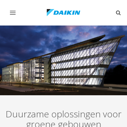
Navigatie
Zoek
omschakelen
omsc
Duurzame oplossingen voor
groene gebouwen