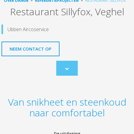
OVER DAIKIN
REFERENTIEPROJECTEN
RESTAURANT SILLYFOX
Restaurant Sillyfox, Veghel
Ubben Aircoservice
NEEM CONTACT OP
Scroll
to
content
Van snikheet en steenkoud
naar comfortabel
De uitdaging