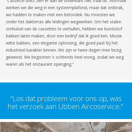
“Cassette-units zien er aan de onderkant niet fraai uit. Normaal
werken we die weg in een systeemplafond, maar dat ontbrak,
we hadden te maken met een betondek. Nu moesten we
onder het dakterras alle leidingen wegwerken. Om het stalen
omhulsel van de cassettes te verhullen, hebben we kunststof
bakken laten maken, door een bedrijf dat ik goed ken. Mooie
witte bakken, een elegante oplossing, die goed past bij het
industrieel karakter binnen. We zijn er twee dagen mee bezig
geweest. We begonnen ‘s ochtends heel vroeg, zodat we weg
waren als het restaurant openging.”
“Los dat probleem voor ons op, was
het verzoek aan Ubben Aircoservice.”