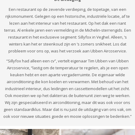
Een restaurant op de zevende verdieping, de topetage, van een
rijksmonument. Gelegen op een historische, industriële locatie, af te
lezen aan het interieur van het restaurant. Op het dak een riant
terras. Al enkele jaren een vermelding in de Michelin-sterrengids. Een
restaurant in het exclusieve segment: Sillyfox in Veghel. Alleen, ‘s
winters kan het er steenkoud zijn en ‘s zomers snikheet. Los dat
probleem voor ons op, was het verzoek aan Ubben Aircoservice.
“Sillyfox had alleen een cv”, vertelt eigenaar Tim Ubben van Ubben
Aircoservice, “lastig om de temperatuur te regelen, als je een open
keuken hebt en een aparte vergaderruimte. De eigenaar wilde
airconditioning die kon koelen en verwarmen. Met behoud van het
industrieel interieur, dus leidingen en cassettemodellen uit het zicht.
Ook moesten we op het dakterras de buitenunit zien weg te werken.
Wij zijn gespecialiseerd in airconditioning, maar dit was ook voor ons
geen standaardklus. Maar dat is nu juist de uitdaging van ons vak, om
ook voor nieuwe situaties goede en mooie oplossingen te bedenken.”