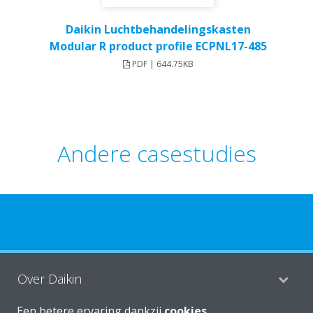
Daikin Luchtbehandelingskasten
Modular R product profile ECPNL17-485
PDF | 644.75KB
Andere casestudies
Over Daikin
Een betere ervaring dankzij
cookies