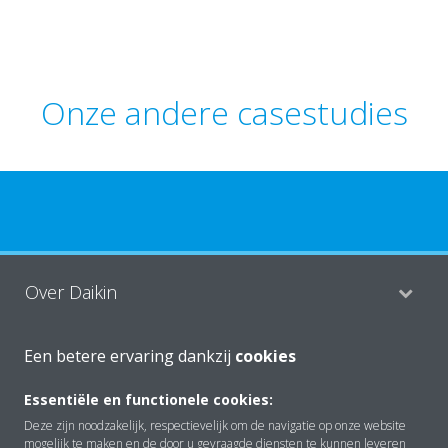
Onze andere casestudies
Over Daikin
Een betere ervaring dankzij
cookies
Oplossingen
Essentiële en functionele cookies:
Deze zijn noodzakelijk, respectievelijk om de navigatie op onze website
Contact
mogelijk te maken en de door u gevraagde diensten te kunnen leveren