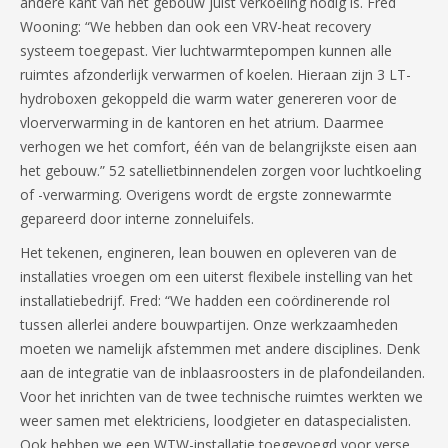
andere kant van het gebouw juist verkoeling nodig is. Fred
Wooning: “We hebben dan ook een VRV-heat recovery
systeem toegepast. Vier luchtwarmtepompen kunnen alle
ruimtes afzonderlijk verwarmen of koelen. Hieraan zijn 3 LT-
hydroboxen gekoppeld die warm water genereren voor de
vloerverwarming in de kantoren en het atrium. Daarmee
verhogen we het comfort, één van de belangrijkste eisen aan
het gebouw.” 52 satellietbinnendelen zorgen voor luchtkoeling
of -verwarming. Overigens wordt de ergste zonnewarmte
gepareerd door interne zonneluifels.
Het tekenen, engineren, lean bouwen en opleveren van de
installaties vroegen om een uiterst flexibele instelling van het
installatiebedrijf. Fred: “We hadden een coördinerende rol
tussen allerlei andere bouwpartijen. Onze werkzaamheden
moeten we namelijk afstemmen met andere disciplines. Denk
aan de integratie van de inblaasroosters in de plafondeilanden.
Voor het inrichten van de twee technische ruimtes werkten we
weer samen met elektriciens, loodgieter en dataspecialisten.
Ook hebben we een WTW-installatie toegevoegd voor verse