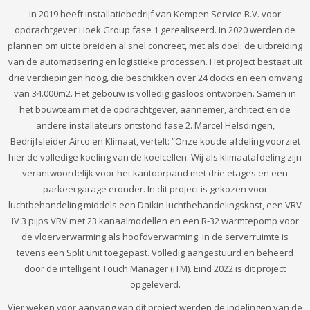
In 2019 heeft installatiebedrijf van Kempen Service B.V. voor
opdrachtgever Hoek Group fase 1 gerealiseerd. In 2020 werden de
plannen om uit te breiden al snel concreet, met als doel: de uitbreiding
van de automatisering en logistieke processen. Het project bestaat uit
drie verdiepingen hoog, die beschikken over 24 docks en een omvang
van 34.000m2. Het gebouw is volledig gasloos ontworpen. Samen in
het bouwteam met de opdrachtgever, aannemer, architect en de
andere installateurs ontstond fase 2. Marcel Helsdingen,
Bedrijfsleider Airco en Klimaat, vertelt: ”Onze koude afdeling voorziet
hier de volledige koeling van de koelcellen. Wij als klimaatafdeling zijn
verantwoordelijk voor het kantoorpand met drie etages en een
parkeergarage eronder. In dit project is gekozen voor
luchtbehandeling middels een Daikin luchtbehandelingskast, een VRV
IV 3 pijps VRV met 23 kanaalmodellen en een R-32 warmtepomp voor
de vloerverwarming als hoofdverwarming. In de serverruimte is
tevens een Split unit toegepast. Volledig aangestuurd en beheerd
door de intelligent Touch Manager (iTM). Eind 2022 is dit project
opgeleverd.
Vier weken voor aanvang van dit project werden de indelingen van de