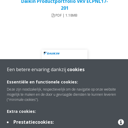
Daikin Productportfolio VRV ECPNL17-
201
PDF | 1.18MB
Een betere ervaring dankzij
cookies
Essentiële en functionele cookies:
Deze zijn noodzakelijk, respectievelijk om de navigatie op onze website
mogelijk te maken en de door u gevraagde diensten te kunnen leveren
("minimale cookies").
Extra cookies:
Prestatiecookies:
Daikin Luchtbehandelingskasten