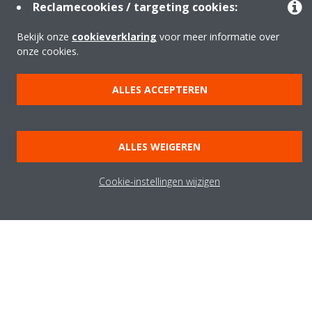
Modular R product profile ECPNL17-485
Reclamecookies / targeting cookies:
PDF | 644.75KB
Bekijk onze
cookieverklaring
voor meer informatie over
onze cookies.
ALLES ACCEPTEREN
Onze andere casestudies
ALLES WEIGEREN
Cookie-instellingen wijzigen
Over Daikin
Oplossingen