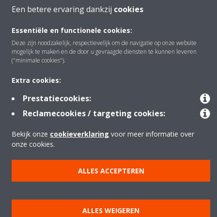
Een betere ervaring dankzij
cookies
Oplossingen
Essentiële en functionele cookies:
Deze zijn noodzakelijk, respectievelijk om de navigatie op onze website
mogelijk te maken en de door u gevraagde diensten te kunnen leveren
Contact
("minimale cookies").
Extra cookies:
Producten
Prestatiecookies:
Reclamecookies / targeting cookies:
Copyright © Daikin
Bekijk onze
cookieverklaring
voor meer informatie over
onze cookies.
Juridische mededeling
Cookieverklaring
Beleid inzake gegevensbescherming
Bedrijfsethiek
Data Act
ALLES ACCEPTEREN
ALLES WEIGEREN