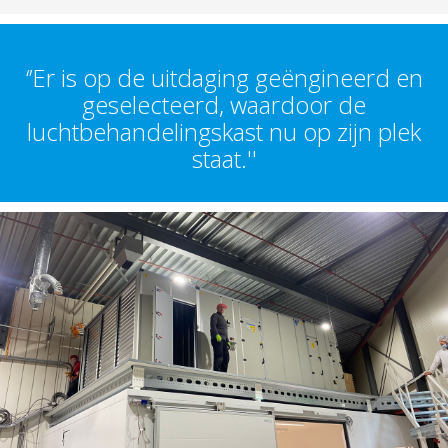
‘’Er is op de uitdaging geëngineerd en
geselecteerd, waardoor de
luchtbehandelingskast nu op zijn plek
staat.''