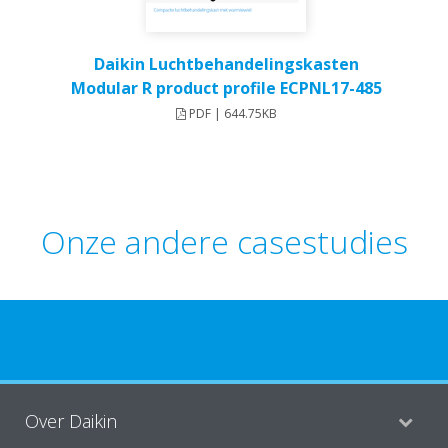
Daikin Luchtbehandelingskasten
Modular R product profile ECPNL17-485
PDF | 644.75KB
Onze andere casestudies
Over Daikin