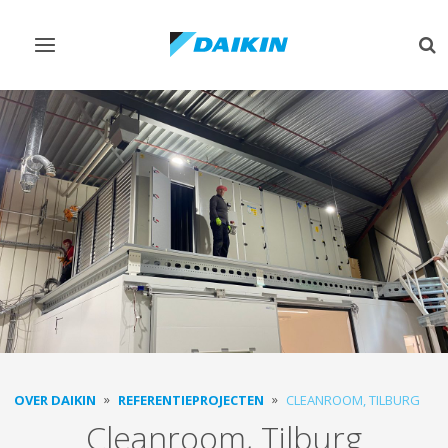
Navigatie
Zo
omschakelen
om
OVER DAIKIN
REFERENTIEPROJECTEN
CLEANROOM, TILBURG
Cleanroom, Tilburg