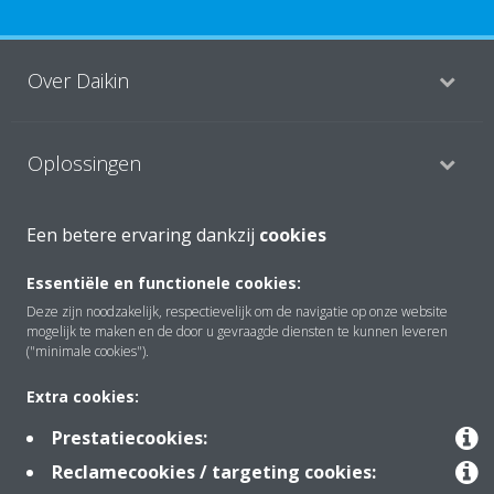
Over Daikin
Oplossingen
Een betere ervaring dankzij
cookies
Contact
Essentiële en functionele cookies:
Deze zijn noodzakelijk, respectievelijk om de navigatie op onze website
Producten
mogelijk te maken en de door u gevraagde diensten te kunnen leveren
("minimale cookies").
Extra cookies:
Copyright © Daikin
Prestatiecookies:
Juridische mededeling
Cookieverklaring
Reclamecookies / targeting cookies:
Beleid inzake gegevensbescherming
Bedrijfsethiek
Data Act