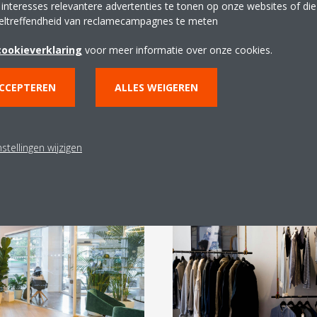
 interesses relevantere advertenties te tonen op onze websites of di
eltreffendheid van reclamecampagnes te meten
iste oplossing voor elke 
cookieverklaring
voor meer informatie over onze cookies.
ACCEPTEREN
ALLES WEIGEREN
t klaslokalen: Compact R past zich aan de ventilatiebehoeften va
gen aan en zorgt voor gezonde, comfortabele lucht waar dat het
stellingen wijzigen