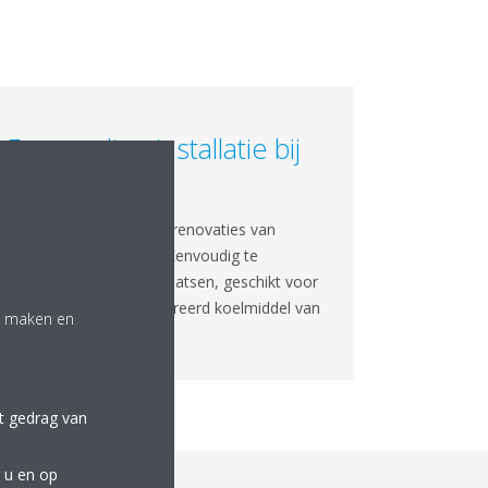
Eenvoudige installatie bij
renovaties
Ontworpen voor snelle renovaties van
bestaande gebouwen. Eenvoudig te
verwijderen en te verplaatsen, geschikt voor
gecertificeerd geregenereerd koelmiddel van
te maken en
Loop by Daikin.
et gedrag van
 u en op