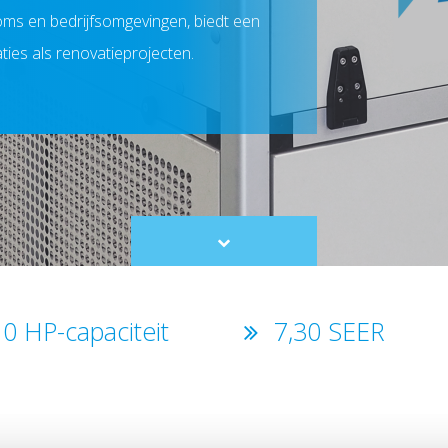
oms en bedrijfsomgevingen, biedt een
aties als renovatieprojecten.
Scroll
to
content
0 HP-capaciteit
7,30 SEER