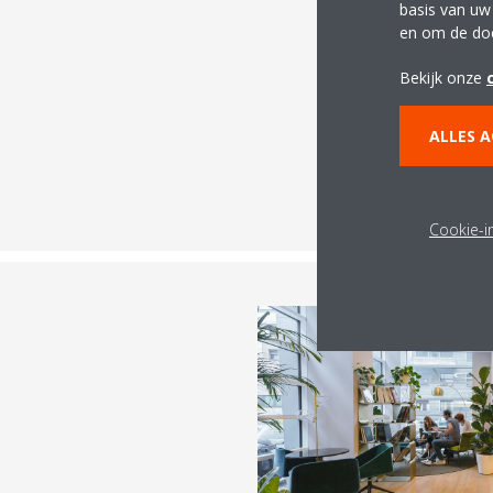
basis van uw
en om de do
De ju
Bekijk onze
ALLES 
Van winkels to
bedrijfsomgevin
Cookie-in