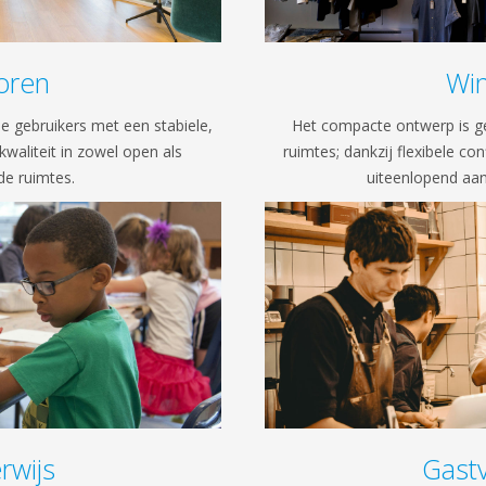
oren
Win
de gebruikers met een stabiele,
Het compacte ontwerp is ge
waliteit in zowel open als
ruimtes; dankzij flexibele co
e ruimtes.
uiteenlopend aan
rwijs
Gastv