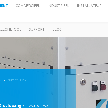
MENT
COMMERCIEEL
INDUSTRIEEL
INSTALLATEUR
ELECTIETOOL
SUPPORT
BLOG
N
VERTICALE DX
X-oplossing
, ontworpen voor