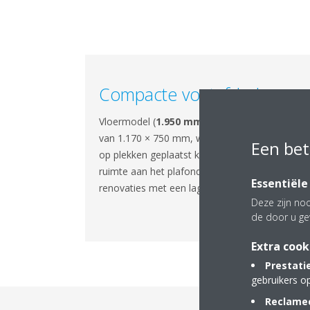
Compacte voetafdruk
Vloermodel (
1.950 mm H
) met een voetstuk
van 1.170 × 750 mm, waardoor de unit ook
Een bet
op plekken geplaatst kan worden waar geen
ruimte aan het plafond is — ideaal voor
Essentiële
renovaties met een lage plafondhoogte.
Deze zijn noo
de door u ge
Extra cook
Prestati
gebruikers o
Reclamec