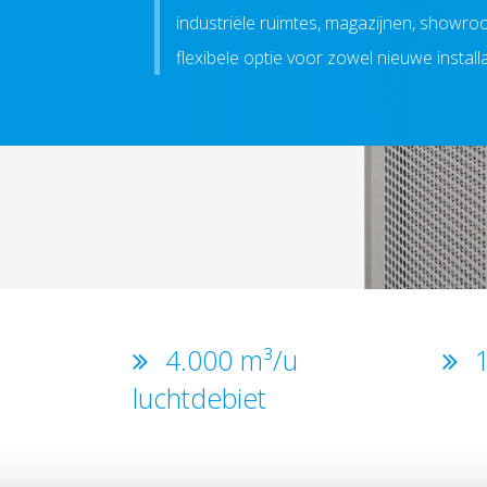
industriële ruimtes, magazijnen, showro
flexibele optie voor zowel nieuwe install
4.000 m³/u
1
luchtdebiet