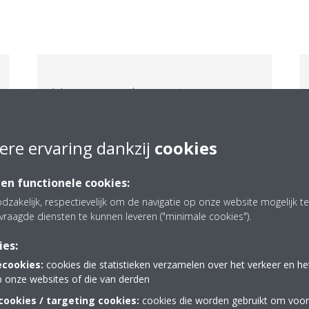
Hoog rendement
SEER tot 7,30
en SCOP tot 4,50 in combinatie
met een ERA-buitenunit. Door Eurovent
ere ervaring dankzij
cookies
gecertificeerde prestaties voor volledige
transparantie.
 en functionele cookies:
dzakelijk, respectievelijk om de navigatie op onze website mogelijk 
vraagde diensten te kunnen leveren ("minimale cookies").
ies:
ecookies:
cookies die statistieken verzamelen over het verkeer en h
p onze websites of die van derden
ookies / targeting cookies:
cookies die worden gebruikt om voor