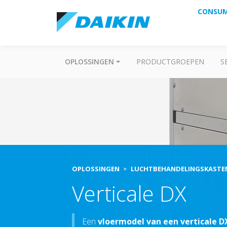
CONSU
OPLOSSINGEN
PRODUCTGROEPEN
S
OPLOSSINGEN
LUCHTBEHANDELINGSKASTE
Verticale DX
Een
vloermodel van een verticale D