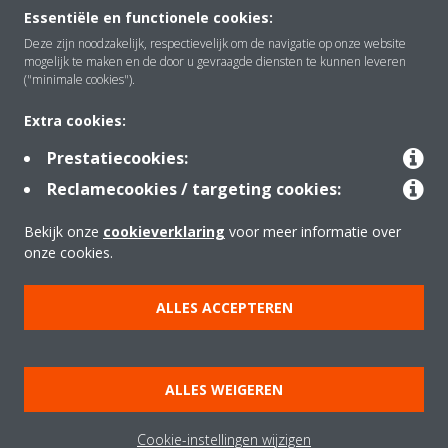
Essentiële en functionele cookies:
Over Daikin
Deze zijn noodzakelijk, respectievelijk om de navigatie op onze website
mogelijk te maken en de door u gevraagde diensten te kunnen leveren
("minimale cookies").
Oplossingen
Extra cookies:
Prestatiecookies:
Contact
Reclamecookies / targeting cookies:
Bekijk onze
cookieverklaring
voor meer informatie over
Producten
onze cookies.
ALLES ACCEPTEREN
Copyright © Daikin
Juridische mededeling
Cookieverklaring
ALLES WEIGEREN
Beleid inzake gegevensbescherming
Bedrijfsethiek
Data Act
Cookie-instellingen wijzigen