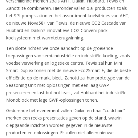
verschillende merken zoals AHT, Daikin, Hubbard, Tewis en
Zanotti te combineren. Hieronder vallen o.a. producten zoals
het SPI-pompstation en het assortiment koelvitrines van AHT,
de nieuwe Nova58+ van Tewis, de nieuwe CO2 Cascade van
Hubbard en Daikin’s innovatieve CO2 Conveni-pack
koelsysteem met warmteterugwinning.
Ten slotte richten we onze aandacht op de groeiende
toepassingen van semi-industriële en industriële koeling, zoals
voedselverwerking en logistieke centra. Tewis zal hun Mini
Smart Duplex tonen met de nieuwe Eco2Smart +, die de beste
efficiëntie op de markt biedt. Zanotti zal hun prototype van de
Seasoning Unit met oplossingen met een laag GWP
presenteren en last but not least, zal Hubbard het industriële
Monoblock met lage GWP-oplossingen tonen.
Gedurende het evenement zullen Daikin en haar “coldchain”-
merken een reeks presentaties geven op de stand, waarin
diepgaande inzichten worden gegeven in de nieuwste
producten en oplossingen. Er zullen niet alleen nieuwe