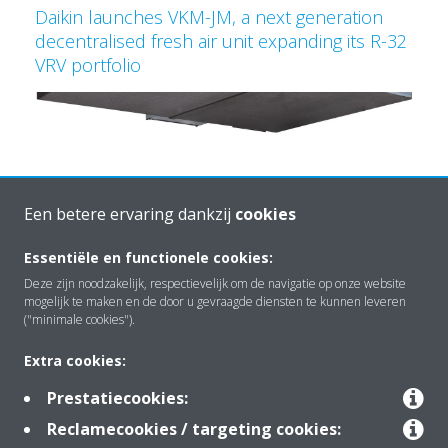
Daikin launches VKM-JM, a next generation
decentralised fresh air unit expanding its R-32
VRV portfolio
Een betere ervaring dankzij
cookies
Essentiële en functionele cookies:
Deze zijn noodzakelijk, respectievelijk om de navigatie op onze website
Over Daikin
mogelijk te maken en de door u gevraagde diensten te kunnen leveren
("minimale cookies").
Extra cookies:
Oplossingen
Prestatiecookies:
Reclamecookies / targeting cookies:
Contact