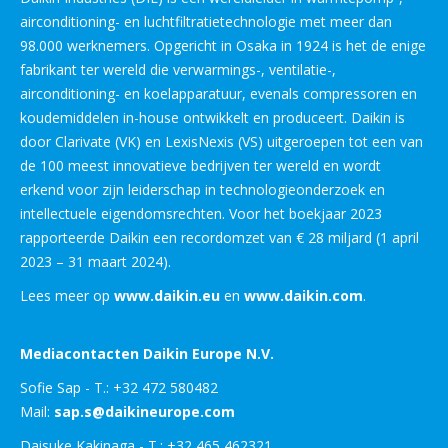
airconditioning- en luchtfiltratietechnologie met meer dan
98.000 werknemers. Opgericht in Osaka in 1924 is het de enige
fabrikant ter wereld die verwarmings-, ventilatie-,
airconditioning- en koelapparatuur, evenals compressoren en
koudemiddelen in-house ontwikkelt en produceert. Daikin is
door Clarivate (VK) en LexisNexis (VS) uitgeroepen tot een van
de 100 meest innovatieve bedrijven ter wereld en wordt
erkend voor zijn leiderschap in technologieonderzoek en
intellectuele eigendomsrechten. Voor het boekjaar 2023
rapporteerde Daikin een recordomzet van € 28 miljard (1 april
2023 – 31 maart 2024).
Lees meer op
www.daikin.eu
en
www.daikin.com
.
Mediacontacten Daikin Europe N.V.
Sofie Sap - T.: +32 472 580482
Mail:
sap.s@daikineurope.com
Daisuke Kakinaga - T.: +32 465 462321