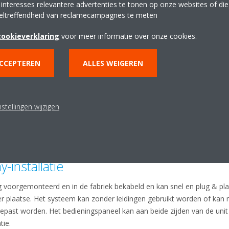
 interesses relevantere advertenties te tonen op onze websites of di
 voor nauwkeurige temperatuurregeling. Dankzij Z-regelingstechnolog
eltreffendheid van reclamecampagnes te meten
ten worden, waardoor schaalbare en flexibele systeemconfiguraties mo
aliseerde besturingssystemen, waardoor het vlot in bestaande gebo
cookieverklaring
voor meer informatie over onze cookies.
ACCEPTEREN
ALLES WEIGEREN
ecologische voetafdruk en geschikt voor 
decarbonisatiestrategieën door zeer efficiënte oplossingen met direc
t met koudemiddelproducten met een laag aardopwarmingspotentiaal, 
stellingen wijzigen
t bij aan een vermindering van de milieu-impact. Dankzij de flexibili
e ombouwprojecten in bestaande gebouwen, waarbij het in de huidige
-installatie
ig voorgemonteerd en in de fabriek bekabeld en kan snel en plug & pl
laatse. Het systeem kan zonder leidingen gebruikt worden of kan m
epast worden. Het bedieningspaneel kan aan beide zijden van de unit
tie.