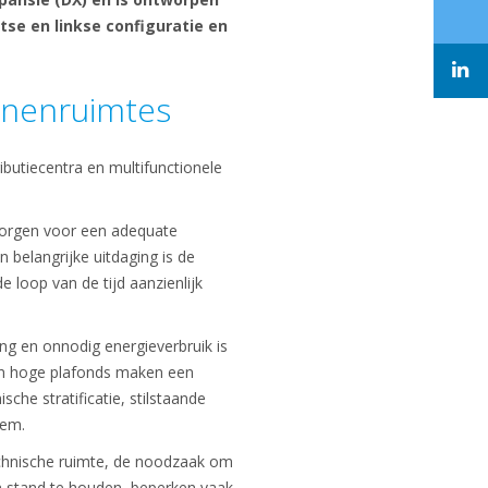
tse en linkse configuratie en
innenruimtes
ibutiecentra en multifunctionele
zorgen voor een adequate
belangrijke uitdaging is de
 loop van de tijd aanzienlijk
g en onnodig energieverbruik is
n en hoge plafonds maken een
sche stratificatie, stilstaande
eem.
echnische ruimte, de noodzaak om
 stand te houden, beperken vaak