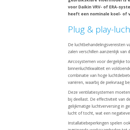
voor Daikin VRV- of ERA-syste
heeft een nominale koel- of 
Plug & play-luc
De luchtbehandelingsvereisten van
zalen verschillen aanzienlijk va
Aircosystemen voor dergelijke t
binnenluchtkwaliteit en voldoend
combinatie van hoge luchtdebiete
variëren, waarbij de piekvraag be
Deze ventilatiesystemen moeten 
bij deellast. De effectiviteit va
gelijkmatige luchtverversing in ge
lucht of tocht, wat een negatiev
Installatiebeperkingen spelen o
ingrijpende werkzaamheden tot 