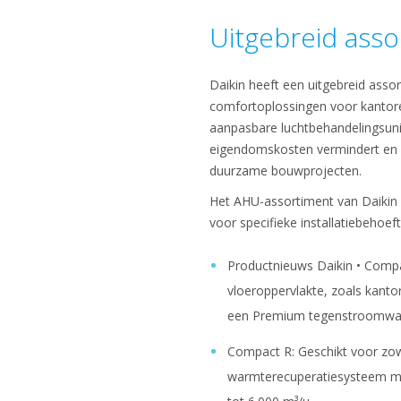
Uitgebreid asso
Daikin heeft een uitgebreid asso
comfortoplossingen voor kantore
aanpasbare luchtbehandelingsunit
eigendomskosten vermindert en d
duurzame bouwprojecten.
Het AHU-assortiment van Daikin
voor specifieke installatiebehoef
Productnieuws Daikin • Compa
vloeroppervlakte, zoals kanto
een Premium tegenstroomwarmt
Compact R: Geschikt voor zowel
warmterecuperatiesysteem me