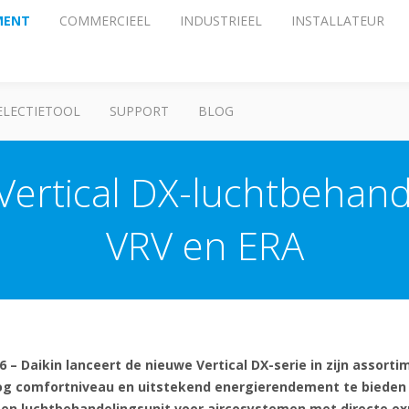
MENT
COMMERCIEEL
INDUSTRIEEL
INSTALLATEUR
ELECTIETOOL
SUPPORT
BLOG
 Vertical DX-luchtbehand
VRV en ERA
026 – Daikin lanceert de nieuwe Vertical DX-serie in zijn assor
g comfortniveau en uitstekend energierendement te bieden i
een luchtbehandelingsunit voor aircosystemen met directe ex