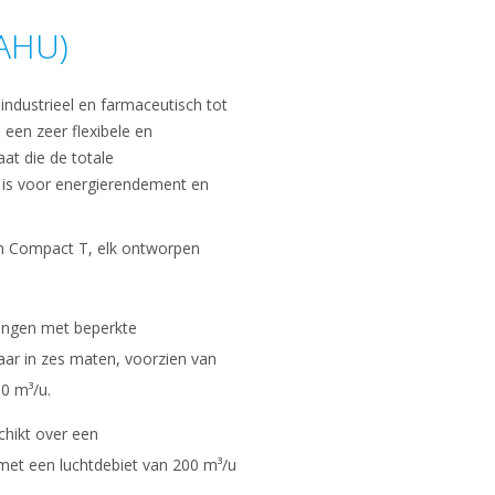
(AHU)
industrieel en farmaceutisch tot
 een zeer flexibele en
at die de totale
 is voor energierendement en
n Compact T, elk ontworpen
ingen met beperkte
aar in zes maten, voorzien van
0 m³/u.
chikt over een
et een luchtdebiet van 200 m³/u