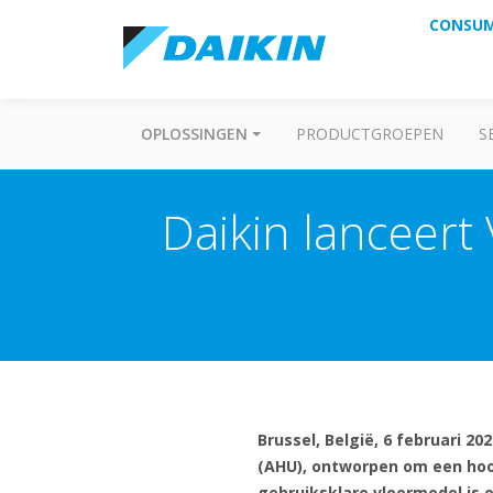
CONSU
OPLOSSINGEN
PRODUCTGROEPEN
S
Daikin lanceert
Brussel, België, 6 februari 2
(AHU), ontworpen om een hoo
gebruiksklare vloermodel is 