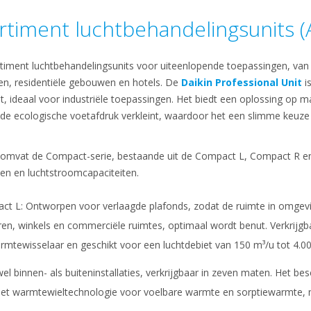
rtiment luchtbehandelingsunits 
rtiment luchtbehandelingsunits voor uiteenlopende toepassingen, van 
n, residentiële gebouwen en hotels. De
Daikin Professional Unit
is
, ideaal voor industriële toepassingen. Het biedt een oplossing op ma
e ecologische voetafdruk verkleint, waardoor het een slimme keuze
 omvat de Compact-serie, bestaande uit de Compact L, Compact R e
ten en luchtstroomcapaciteiten.
ct L: Ontworpen voor verlaagde plafonds, zodat de ruimte in omgev
ren, winkels en commerciële ruimtes, optimaal wordt benut. Verkrijgb
ewisselaar en geschikt voor een luchtdebiet van 150 m³/u tot 4.00
 binnen- als buiteninstallaties, verkrijgbaar in zeven maten. Het bes
t warmtewieltechnologie voor voelbare warmte en sorptiewarmte, m