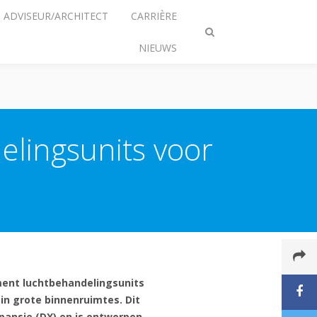
ADVISEUR/ARCHITECT
CARRIÈRE
Zoeken
NIEUWS
omschakelen
elingsunits voor
timent luchtbehandelingsunits
n grote binnenruimtes. Dit
pansie (DX) en is ontworpen