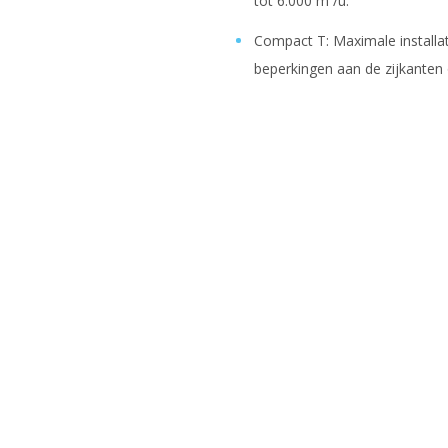
tot 6.000 m³/u.
Compact T: Maximale installati
beperkingen aan de zijkante