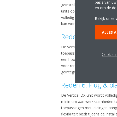
basis van uw
geïnstalleerd kan worden, zorgt
en om de do
units op één buitenunit aangeslo
volledig compatibel met gecentr
Bekijk onze
kan worden.
ALLES 
Reden 5: Kleinere 
De Vertical DX-unit ondersteunt 
toepassingen. De compatibilitei
Cookie-in
een hoog systeemrendement, draag
voor renovaties en gedeeltelijk
geïntegreerd kan worden.
Reden 6: Plug & play
De Vertical DX-unit wordt volled
minimum aan werkzaamheden ter p
toepassingen met leidingen aang
flexibiliteit biedt tijdens de installa