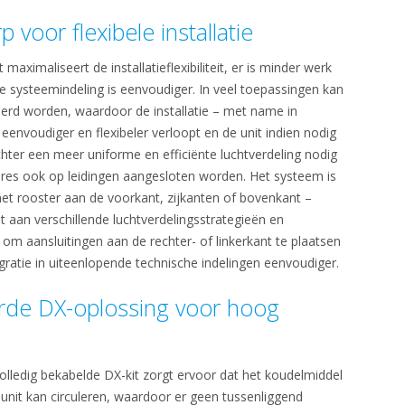
 voor flexibele installatie
maximaliseert de installatieflexibiliteit, er is minder werk
le systeemindeling is eenvoudiger. In veel toepassingen kan
leerd worden, waardoor de installatie – met name in
eenvoudiger en flexibeler verloopt en de unit indien nodig
chter een meer uniforme en efficiënte luchtverdeling nodig
oires ook op leidingen aangesloten worden. Het systeem is
 met rooster aan de voorkant, zijkanten of bovenkant –
aan verschillende luchtverdelingsstrategieën en
om aansluitingen aan de rechter- of linkerkant te plaatsen
tegratie in uiteenlopende technische indelingen eenvoudiger.
rde DX-oplossing voor hoog
volledig bekabelde DX-kit zorgt ervoor dat het koudelmiddel
sunit kan circuleren, waardoor er geen tussenliggend