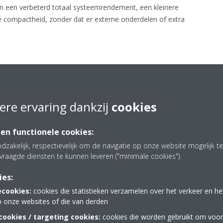
t in een verbeterd totaal systeemrendement, een kleinere
re compactheid, zonder dat er externe onderdelen of extra
ere ervaring dankzij
cookies
seerde prestaties in alle seizoenen
 en functionele cookies:
t met elementen met directe expansie en wordt gecombineerd met Daik
dzakelijk, respectievelijk om de navigatie op onze website mogelijk 
aar door een hoog energierendement en een betrouwbare werking. Het 
vraagde diensten te kunnen leveren ("minimale cookies").
n aan en zorgt zo voor een stabiel comfort onder uiteenlopende klim
 de flexibiliteit is het geschikt voor zowel nieuwe installaties als reno
ies:
ecookies:
cookies die statistieken verzamelen over het verkeer en h
rde regeling en schaalbare connectivite
p onze websites of die van derden
ookies / targeting cookies:
cookies die worden gebruikt om voor
etourluchttemperatuursensor of een optionele BRC1H-afstandsbedienin