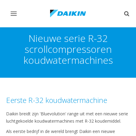
Navigatie
Zoek
omschakelen
omsc
Nieuwe serie R-32
scrollcompressoren
koudwatermachines
Eerste R-32 koudwatermachine
Daikin breidt zijn 'Bluevolution' range uit met een nieuwe serie
luchtgekoelde koudwatermachines met R-32 koudemiddel.
Als eerste bedrijf in de wereld brengt Daikin een nieuwe