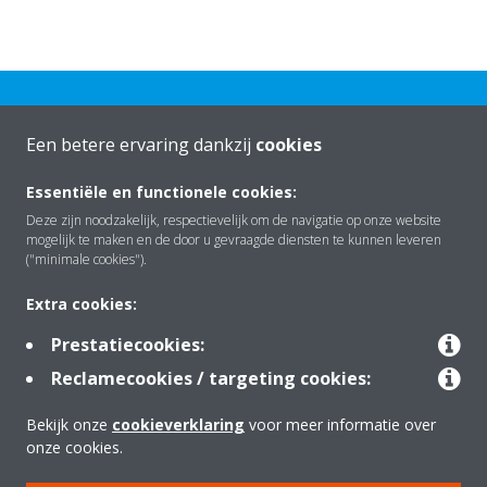
Een betere ervaring dankzij
cookies
Essentiële en functionele cookies:
Over Daikin
Deze zijn noodzakelijk, respectievelijk om de navigatie op onze website
mogelijk te maken en de door u gevraagde diensten te kunnen leveren
("minimale cookies").
Oplossingen
Extra cookies:
Prestatiecookies:
Contact
Reclamecookies / targeting cookies:
Bekijk onze
cookieverklaring
voor meer informatie over
Producten
onze cookies.