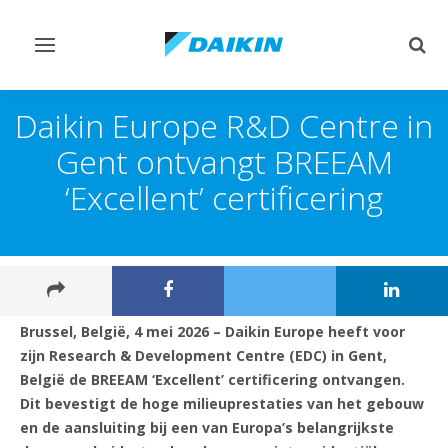
Navigatie
Zoek
omschakelen
omsc
Daikin Europe R&D Centre in
Gent ontvangt BREEAM
‘Excellent’ certificering
Brussel, België, 4 mei 2026 – Daikin Europe heeft voor
zijn Research & Development Centre (EDC) in Gent,
België de BREEAM ‘Excellent’ certificering ontvangen.
Dit bevestigt de hoge milieuprestaties van het gebouw
en de aansluiting bij een van Europa’s belangrijkste