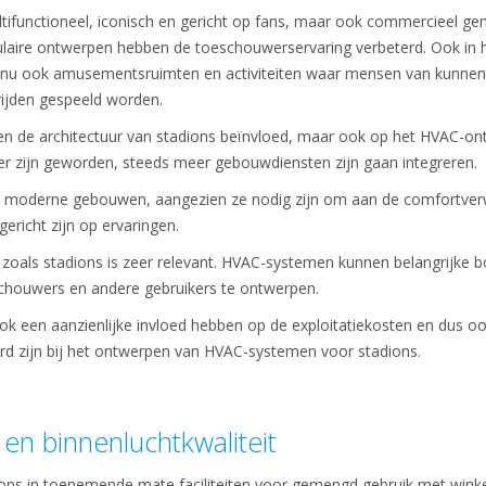
ltifunctioneel, iconisch en gericht op fans, maar ook commercieel 
laire ontwerpen hebben de toeschouwerservaring verbeterd. Ook in he
nu ook amusementsruimten en activiteiten waar mensen van kunnen g
ijden gespeeld worden.
leen de architectuur van stadions beïnvloed, maar ook op het HVAC-o
er zijn geworden, steeds meer gebouwdiensten zijn gaan integreren.
n moderne gebouwen, aangezien ze nodig zijn om aan de comfortverw
 gericht zijn op ervaringen.
oals stadions is zeer relevant. HVAC-systemen kunnen belangrijke 
chouwers en andere gebruikers te ontwerpen.
 een aanzienlijke invloed hebben op de exploitatiekosten en dus oo
d zijn bij het ontwerpen van HVAC-systemen voor stadions.
en binnenluchtkwaliteit
ons in toenemende mate faciliteiten voor gemengd gebruik met winkel