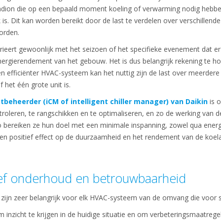
tadion die op een bepaald moment koeling of verwarming nodig hebb
 is. Dit kan worden bereikt door de last te verdelen over verschillende
orden.
ieert gewoonlijk met het seizoen of het specifieke evenement dat er 
nergierendement van het gebouw. Het is dus belangrijk rekening te ho
 efficiënter HVAC-systeem kan het nuttig zijn de last over meerdere 
f het één grote unit is.
tbeheerder (iCM of intelligent chiller manager) van Daikin
is 
oleren, te rangschikken en te optimaliseren, en zo de werking van de
Zo bereiken ze hun doel met een minimale inspanning, zowel qua ener
 een positief effect op de duurzaamheid en het rendement van de koel
ief onderhoud en betrouwbaarheid
zijn zeer belangrijk voor elk HVAC-systeem van de omvang die voor s
inzicht te krijgen in de huidige situatie en om verbeteringsmaatreg