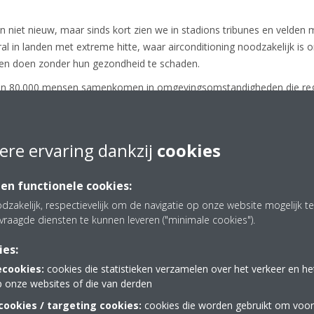
 niet nieuw, maar sinds kort zien we in stadions tribunes en velden m
l in landen met extreme hitte, waar airconditioning noodzakelijk is
aten doen zonder hun gezondheid te schaden.
n 80.000 mensen samenkomen in omgevingsomstandigheden die regel
te inademen, nog meer hitte en vochtigheid genereren en de omgevin
et zou bovendien schadelijk zijn voor mensen.
scenario's helpen voorkomen door de zitplaatsen en de velden in sta
ere ervaring dankzij
cookies
ieden om het comfort en de veiligheid van zowel toeschouwers als atl
 en functionele cookies:
dzakelijk, respectievelijk om de navigatie op onze website mogelijk 
vraagde diensten te kunnen leveren ("minimale cookies").
tadion - vooral een zonder uitschuifbaar dak - kan vanuit het oogpunt
ies:
ecookies:
cookies die statistieken verzamelen over het verkeer en h
p onze websites of die van derden
ct waarmee rekening moet worden gehouden: in extreme hitte zou onz
ookies / targeting cookies:
cookies die worden gebruikt om voor