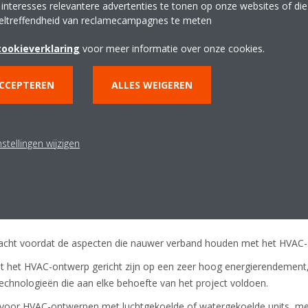
 interesses relevantere advertenties te tonen op onze websites of di
n, kunnen we analyseren hoe moderne HVAC-systemen aan de aircond
eltreffendheid van reclamecampagnes te meten
gie-efficiënt en milieuvriendelijk zijn.
cookieverklaring
voor meer informatie over onze cookies.
temen worden beschouwd als een integraal onderdeel van het gebou
endement.
ACCEPTEREN
ALLES WEIGEREN
rd op de beweging van de zon
stellingen wijzigen
eontwerp van het gebouw die gericht zijn op het reflecteren van war
ifdak
ïsche panelen om elektriciteit op te wekken voor het stadion
acht voordat de aspecten die nauwer verband houden met het HVAC
het HVAC-ontwerp gericht zijn op een zeer hoog energierendement, 
chnologieën die aan elke behoefte van het project voldoen.
eel voor HVAC-ontwerpen met luchtgekoelde of watergekoelde units,