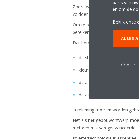
basis van uw
Zodra we het daarover eens zij
en om de do
voldoen en tegelijkertijd toch ener
Bekijk onze
Om te beginnen moeten HVAC-sys
bereiken van het beste energier
ALLES 
Dat betekent dat aspecten zoals:
de stadionoriëntatie gebasee
Cookie-in
kleurenschema's en oppervlakt
de aanwezigheid van een schu
de aanwezigheid van fotovolta
in rekening moeten worden gebr
Net als het gebouwontwerp moet 
met een mix van geavanceerde te
Invertertechnologie is essenti