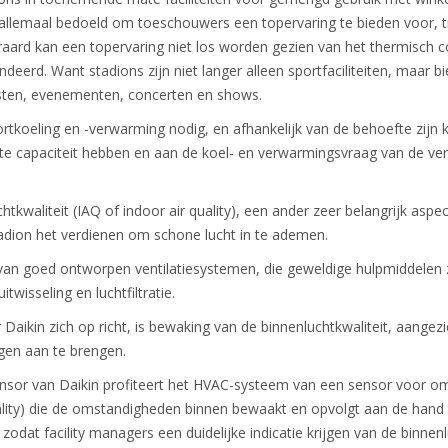
 allemaal bedoeld om toeschouwers een topervaring te bieden voor, ti
aard kan een topervaring niet los worden gezien van het thermisch com
eerd. Want stadions zijn niet langer alleen sportfaciliteiten, maar b
sten, evenementen, concerten en shows.
fortkoeling en -verwarming nodig, en afhankelijk van de behoefte zijn
e capaciteit hebben en aan de koel- en verwarmingsvraag van de vers
htkwaliteit (IAQ of indoor air quality), een ander zeer belangrijk asp
tadion het verdienen om schone lucht in te ademen.
 van goed ontworpen ventilatiesystemen, die geweldige hulpmiddelen 
twisseling en luchtfiltratie.
Daikin zich op richt, is bewaking van de binnenluchtkwaliteit, aange
gen aan te brengen.
ensor van Daikin profiteert het HVAC-systeem van een sensor voor om
ality) die de omstandigheden binnen bewaakt en opvolgt aan de hand
zodat facility managers een duidelijke indicatie krijgen van de binnen