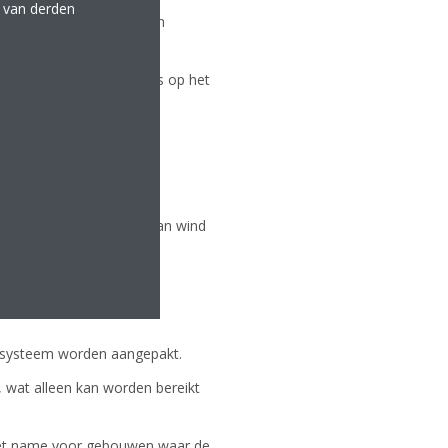
e van derden
itioningbehoeften kunnen
wontwerp dat gericht is op het
mte en/of het afleiden van wind
-systeem worden aangepakt.
wat alleen kan worden bereikt
 met name voor gebouwen waar de