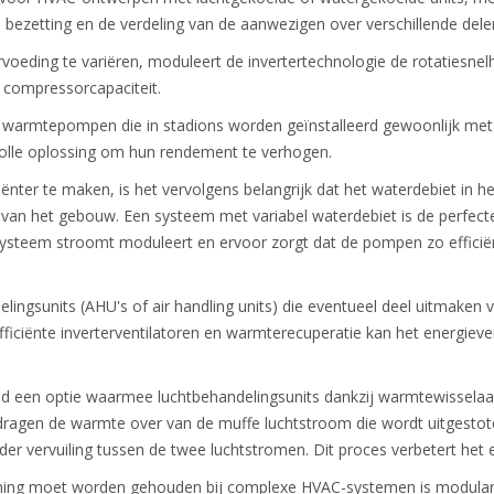
de bezetting en de verdeling van de aanwezigen over verschillende del
voeding te variëren, moduleert de invertertechnologie de rotatiesne
 compressorcapaciteit.
warmtepompen die in stadions worden geïnstalleerd gewoonlijk met d
olle oplossing om hun rendement te verhogen.
nter te maken, is het vervolgens belangrijk dat het waterdebiet in 
st van het gebouw. Een systeem met variabel waterdebiet is de perfec
systeem stroomt moduleert en ervoor zorgt dat de pompen zo effici
elingsunits (AHU's of air handling units) die eventueel deel uitmake
ficiënte inverterventilatoren en warmterecuperatie kan het energiever
ld een optie waarmee luchtbehandelingsunits dankzij warmtewisselaa
dragen de warmte over van de muffe luchtstroom die wordt uitgesto
r vervuiling tussen de twee luchtstromen. Dit proces verbetert het 
ng moet worden gehouden bij complexe HVAC-systemen is modulariteit