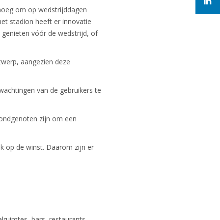
genoeg om op wedstrijddagen
t stadion heeft er innovatie
enieten vóór de wedstrijd, of
ntwerp, aangezien deze
achtingen van de gebruikers te
bondgenoten zijn om een
k op de winst. Daarom zijn er
ruimtes, bars, restaurants,