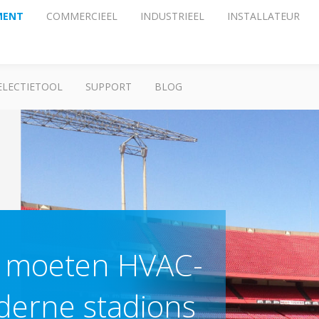
MENT
COMMERCIEEL
INDUSTRIEEL
INSTALLATEUR
ELECTIETOOL
SUPPORT
BLOG
n moeten HVAC-
derne stadions