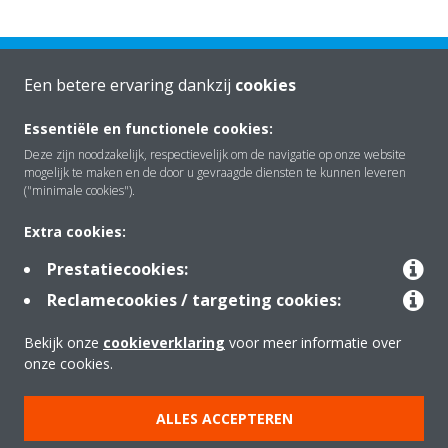
Een betere ervaring dankzij
cookies
Essentiële en functionele cookies:
Deze zijn noodzakelijk, respectievelijk om de navigatie op onze website
Over Daikin
mogelijk te maken en de door u gevraagde diensten te kunnen leveren
("minimale cookies").
Oplossingen
Extra cookies:
Prestatiecookies:
Reclamecookies / targeting cookies:
Contact
Bekijk onze
cookieverklaring
voor meer informatie over
onze cookies.
Producten
ALLES ACCEPTEREN