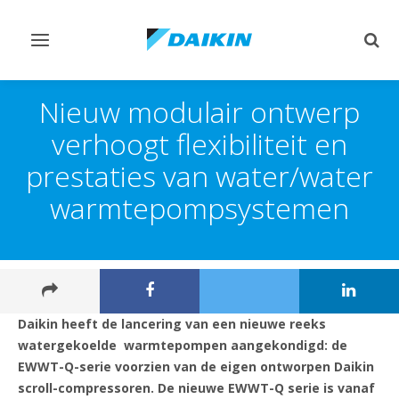
Navigatie
Zoek
omschakelen
omsc
Nieuw modulair ontwerp
verhoogt flexibiliteit en
prestaties van water/water
warmtepompsystemen
Daikin heeft de lancering van een nieuwe reeks
watergekoelde warmtepompen aangekondigd: de
EWWT-Q-serie voorzien van de eigen ontworpen Daikin
scroll-compressoren. De nieuwe EWWT-Q serie is vanaf