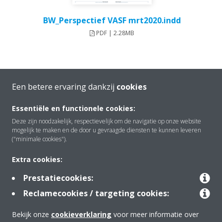
BW_Perspectief VASF mrt2020.indd
PDF | 2.28MB
Een betere ervaring dankzij
cookies
Essentiële en functionele cookies:
Deze zijn noodzakelijk, respectievelijk om de navigatie op onze website
mogelijk te maken en de door u gevraagde diensten te kunnen leveren
Over Daikin
("minimale cookies").
Extra cookies:
Oplossingen
Prestatiecookies:
Reclamecookies / targeting cookies:
Contact
Bekijk onze
cookieverklaring
voor meer informatie over