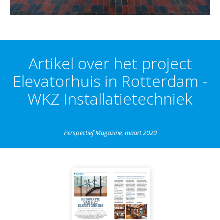
Artikel over het project
Elevatorhuis in Rotterdam -
WKZ Installatietechniek
Perspectief Magazine, maart 2020