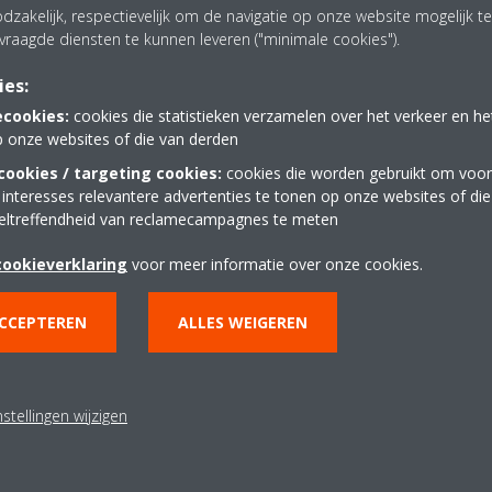
dzakelijk, respectievelijk om de navigatie op onze website mogelijk 
fdsponsor van schaatsend
vraagde diensten te kunnen leveren ("minimale cookies").
Experience Center in Nederland
het center sieren portretten van
ies:
de productpanelen in het
ecookies:
cookies die statistieken verzamelen over het verkeer en h
jeld Nuis is een van de
p onze websites of die van derden
r aanwezig is om alle gasten in
ookies / targeting cookies:
cookies die worden gebruikt om voor
e te schenken. Natuurlijk kan hij
 interesses relevantere advertenties te tonen op onze websites of di
r de Daikin airconditioning en
eltreffendheid van reclamecampagnes te meten
, of andere vragen
cookieverklaring
voor meer informatie over onze cookies.
oekers de weg naar het Daikin
inden en een kwart daarvan heeft
ACCEPTEREN
ALLES WEIGEREN
zen voor een installatie met
arderen het klantadvies met
ilot.
stellingen wijzigen