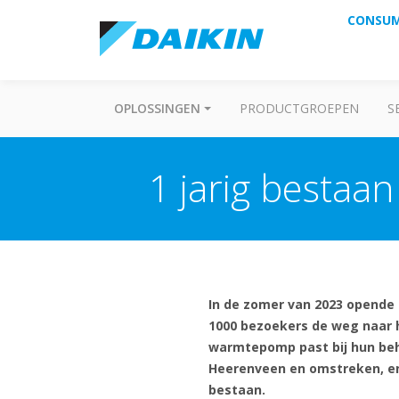
CONSU
OPLOSSINGEN
PRODUCTGROEPEN
S
1 jarig bestaa
In de zomer van 2023 opende 
1000 bezoekers de weg naar h
warmtepomp past bij hun beh
Heerenveen en omstreken, en a
bestaan.