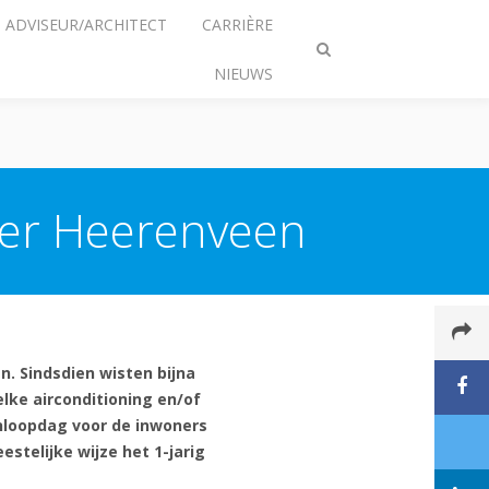
ADVISEUR/ARCHITECT
CARRIÈRE
Zoeken
NIEUWS
omschakelen
nter Heerenveen
n. Sindsdien wisten bijna
lke airconditioning en/of
nloopdag voor de inwoners
stelijke wijze het 1-jarig