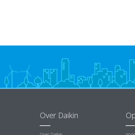
Over Daikin
Op
Over Daikin
Voor