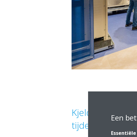
Kjeld trakteert 
Een bet
tijdens Daikin 
Essentiële