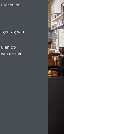
te maken en
et gedrag van
 u en op
e van derden