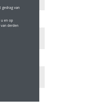
et gedrag van
 u en op
e van derden