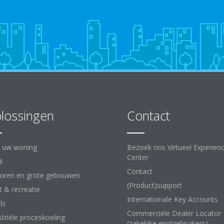
lossingen
Contact
 uw woning
Bezoek ons Virtueel Experien
Center
l
Contact
oren en grote gebouwen
(Product)support
t & recreatie
Internationale Key Accounts
ls
Commerciële Dealer Locator
striële proceskoeling
(zakelijke eindgebruikers)