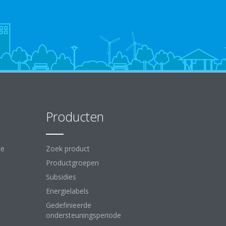
Producten
ce
Zoek product
Productgroepen
Subsidies
Energielabels
Gedefinieerde
ondersteuningsperiode