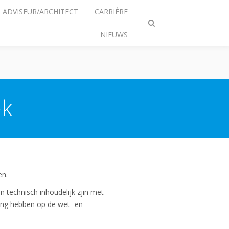
ADVISEUR/ARCHITECT
CARRIÈRE
Zoeken
NIEUWS
omschakelen
ek
en.
n technisch inhoudelijk zjin met
ing hebben op de wet- en