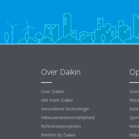
Over Daikin
Op
Over Daikin
Voor
Het merk Daikin
Retai
Innovatieve technologie
Kant
Milieuverantwoordelijkheid
Spor
Referentieprojecten
Hote
Werken bij Daikin
Indu