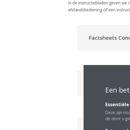
In de instructiebladen geven we 
afstandsbediening of een instructie
Factsheets Con
Factsheets ZEA
Een bet
Essentiële
Deze zijn noo
de door u ge
Factsheets Con