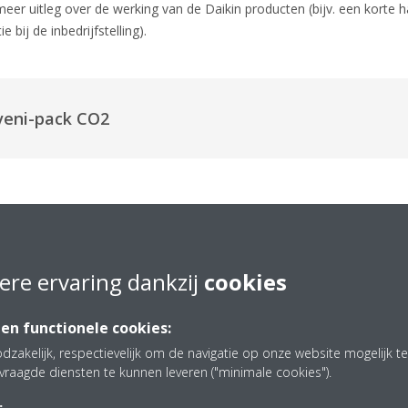
meer uitleg over de werking van de Daikin producten (bijv. een korte 
 bij de inbedrijfstelling).
veni-pack CO2
S CO2
ere ervaring dankzij
cookies
 en functionele cookies:
dzakelijk, respectievelijk om de navigatie op onze website mogelijk 
vraagde diensten te kunnen leveren ("minimale cookies").
veni-pack R-410A