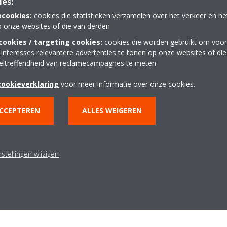
ies:
ecookies:
cookies die statistieken verzamelen over het verkeer en h
p onze websites of die van derden
ookies / targeting cookies:
cookies die worden gebruikt om voor
 interesses relevantere advertenties te tonen op onze websites of di
eltreffendheid van reclamecampagnes te meten
S R-410A
cookieverklaring
voor meer informatie over onze cookies.
ACCEPTEREN
ALLES WEIGEREN
stellingen wijzigen
Y - Monoblock of the future R-290