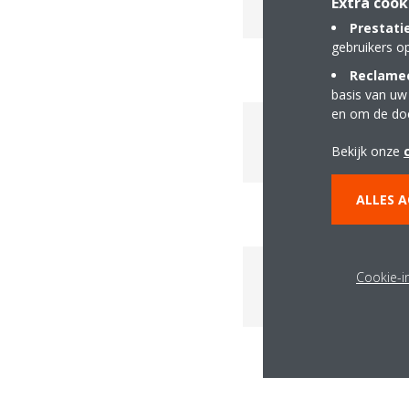
Extra cook
Prestati
gebruikers o
Reclamec
basis van uw
en om de do
Factsheets ZEA
Bekijk onze
ALLES 
Cookie-in
Factsheets LMSE