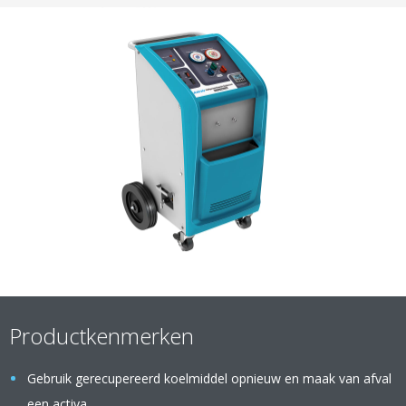
Productkenmerken
Gebruik gerecupereerd koelmiddel opnieuw en maak van afval
een activa