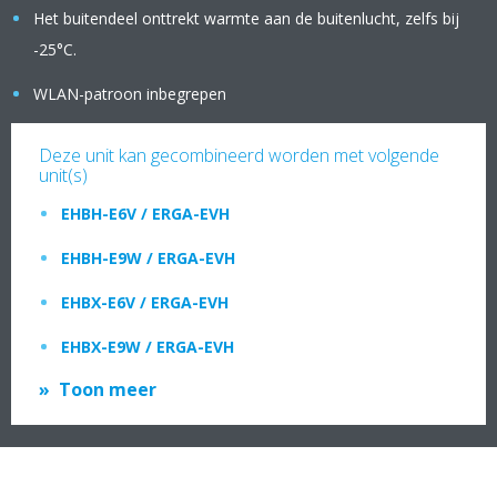
Het buitendeel onttrekt warmte aan de buitenlucht, zelfs bij
-25°C.
WLAN-patroon inbegrepen
Deze unit kan gecombineerd worden met volgende
unit(s)
EHBH-E6V / ERGA-EVH
EHBH-E9W / ERGA-EVH
EHBX-E6V / ERGA-EVH
EHBX-E9W / ERGA-EVH
Toon meer