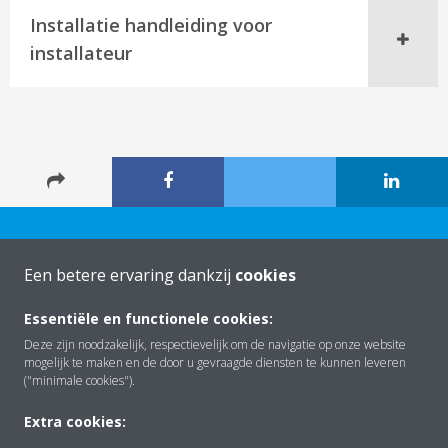
Installatie handleiding voor
installateur
Een betere ervaring dankzij
cookies
Essentiële en functionele cookies:
Over Daikin
Deze zijn noodzakelijk, respectievelijk om de navigatie op onze website
mogelijk te maken en de door u gevraagde diensten te kunnen leveren
("minimale cookies").
Oplossingen
Extra cookies: