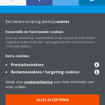
Een betere ervaring dankzij
cookies
Essentiële en functionele cookies:
Over Daikin
Deze zijn noodzakelijk, respectievelijk om de navigatie op onze website
mogelijk te maken en de door u gevraagde diensten te kunnen leveren
("minimale cookies").
Oplossingen
Extra cookies:
Prestatiecookies:
Contact
Reclamecookies / targeting cookies:
Bekijk onze
cookieverklaring
voor meer informatie over
Producten
onze cookies.
ALLES ACCEPTEREN
Copyright © Daikin