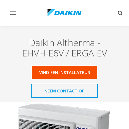
Navigatie
Zoek
omschakelen
omsc
Daikin Altherma
-
EHVH-E6V / ERGA-EV
VIND EEN INSTALLATEUR
NEEM CONTACT OP