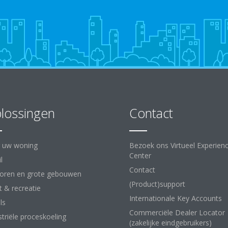
lossingen
Contact
 uw woning
Bezoek ons Virtueel Experien
Center
l
Contact
oren en grote gebouwen
(Product)support
t & recreatie
Internationale Key Accounts
ls
Commerciële Dealer Locator
striële proceskoeling
(zakelijke eindgebruikers)