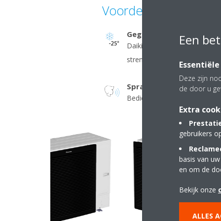
Voordelen
Gegarandeerde werking 
Een bet
Daikin-units zijn geschikt voor
strenge winterweer tot -25°C.
Essentiële
Deze zijn noo
Spraakbediening
de door u ge
Bedien uw unit met uw stem
Extra cook
Prestati
gebruikers o
Reclamec
basis van uw
en om de do
Bekijk onze
ALLES 