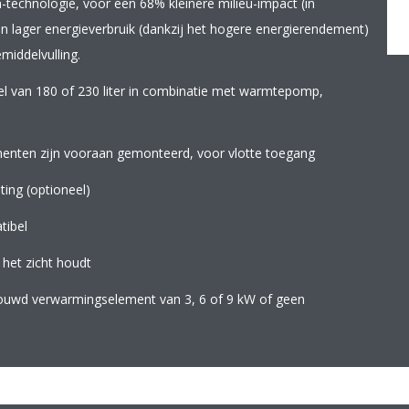
technologie, voor een 68% kleinere milieu-impact (in
een lager energieverbruik (dankzij het hogere energierendement)
middelvulling.
el van 180 of 230 liter in combinatie met warmtepomp,
nenten zijn vooraan gemonteerd, voor vlotte toegang
ing (optioneel)
tibel
 het zicht houdt
uwd verwarmingselement van 3, 6 of 9 kW of geen