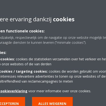
tot -25°C
Onecta-app (optionee
ere ervaring dankzij
cookies
 alle klimaten, zelfs voor uiterst
Regel uw binnenklimaat 
smartphone of tablet
 en functionele cookies:
dzakelijk, respectievelijk om de navigatie op onze website mogelijk 
vraagde diensten te kunnen leveren ("minimale cookies").
ies:
ecookies:
cookies die statistieken verzamelen over het verkeer en h
p onze websites of die van derden
ookies / targeting cookies:
cookies die worden gebruikt om voor
 interesses relevantere advertenties te tonen op onze websites of di
eltreffendheid van reclamecampagnes te meten
cookieverklaring
voor meer informatie over onze cookies.
ACCEPTEREN
ALLES WEIGEREN