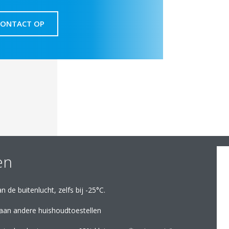
CONTACT OP
en
 de buitenlucht, zelfs bij -25°C.
jk aan andere huishoudtoestellen