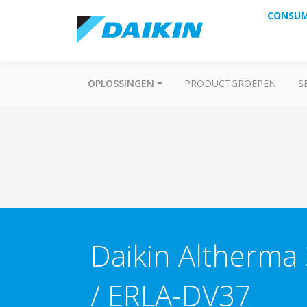
CONSU
OPLOSSINGEN
PRODUCTGROEPEN
S
Daikin Altherma
/ ERLA-DV37