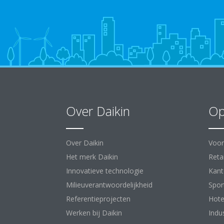
Over Daikin
Op
Over Daikin
Voor
Het merk Daikin
Retai
Innovatieve technologie
Kant
Milieuverantwoordelijkheid
Spor
Referentieprojecten
Hote
Werken bij Daikin
Indu