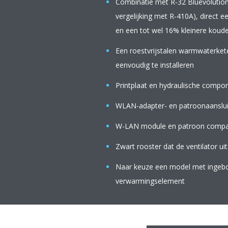
Combinatie met R-32 Bluevolution-
vergelijking met R-410A), direct 
en een tot wel 16% kleinere koude
Een roestvrijstalen warmwaterket
eenvoudig te installeren
Printplaat en hydraulische compo
WLAN-adapter- en patroonaansluit
W-LAN module en patroon compa
Zwart rooster dat de ventilator uit
Naar keuze een model met ingebo
verwarmingselement