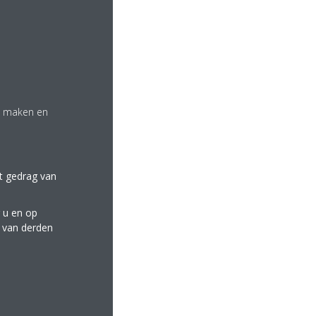
l)
om het even waar via een
te maken en
et gedrag van
 u en op
e van derden