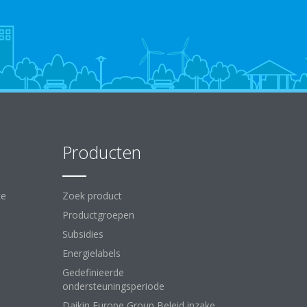
Producten
ce
Zoek product
Productgroepen
Subsidies
Energielabels
Gedefinieerde
ondersteuningsperiode
Daikin Europe Group Beleid inzake