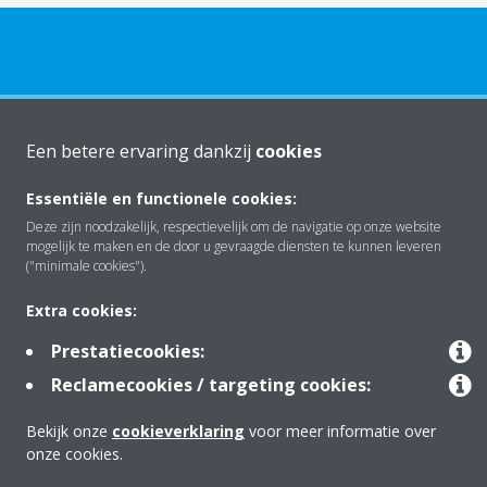
Over Daikin
Een betere ervaring dankzij
cookies
Essentiële en functionele cookies:
Oplossingen
Deze zijn noodzakelijk, respectievelijk om de navigatie op onze website
mogelijk te maken en de door u gevraagde diensten te kunnen leveren
("minimale cookies").
Contact
Extra cookies:
Prestatiecookies:
Producten
Reclamecookies / targeting cookies:
Bekijk onze
cookieverklaring
voor meer informatie over
onze cookies.
Copyright © Daikin