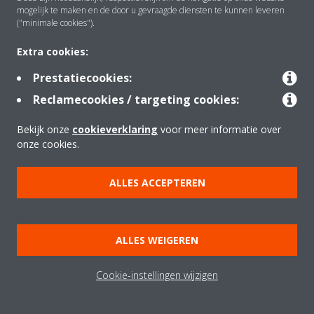
Oplossingen
mogelijk te maken en de door u gevraagde diensten te kunnen leveren
("minimale cookies").
Extra cookies:
Contact
Prestatiecookies:
Reclamecookies / targeting cookies:
Producten
Bekijk onze
cookieverklaring
voor meer informatie over
onze cookies.
Copyright © Daikin
ALLES ACCEPTEREN
Juridische mededeling
Cookieverklaring
Beleid inzake gegevensbescherming
Bedrijfsethiek
Data Act
ALLES WEIGEREN
Cookie-instellingen wijzigen