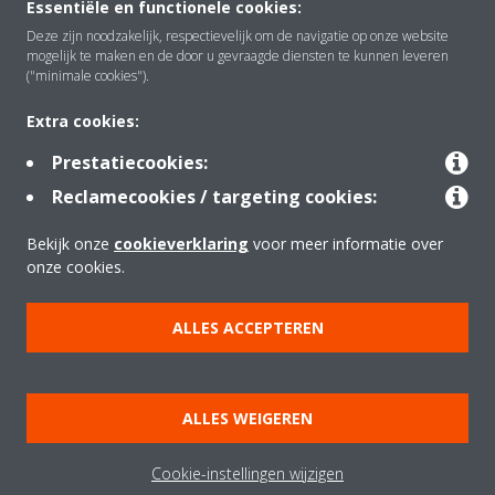
Essentiële en functionele cookies:
Over Daikin
Deze zijn noodzakelijk, respectievelijk om de navigatie op onze website
mogelijk te maken en de door u gevraagde diensten te kunnen leveren
("minimale cookies").
Oplossingen
Extra cookies:
Prestatiecookies:
Contact
Reclamecookies / targeting cookies:
Bekijk onze
cookieverklaring
voor meer informatie over
Producten
onze cookies.
ALLES ACCEPTEREN
Copyright © Daikin
Juridische mededeling
Cookieverklaring
ALLES WEIGEREN
Beleid inzake gegevensbescherming
Bedrijfsethiek
Data Act
Cookie-instellingen wijzigen