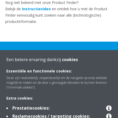
Nog niet bekend met onze Product Finder?
Bekijk de
instructievideo
en ontdek hoe u met de Product
Finder eenvoudig kunt zoeken naar alle (technologische)
productinformatie.
Een betere ervaring dankzij
cookies
Essentiële en functionele cookies:
Over Daikin
Deze zijn noodzakelijk, respectievelijk om de navigatie op onze website
mogelijk te maken en de door u gevraagde diensten te kunnen leveren
("minimale cookies").
Oplossingen
Extra cookies:
Prestatiecookies:
Contact
Reclamecookies / targeting cookies: