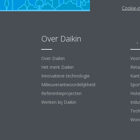
Cookie-in
Over Daikin
Op
Over Daikin
Voor
Het merk Daikin
Retai
Innovatieve technologie
Kant
Milieuverantwoordelijkheid
Spor
Referentieprojecten
Hote
Werken bij Daikin
Indu
Tech
Woni