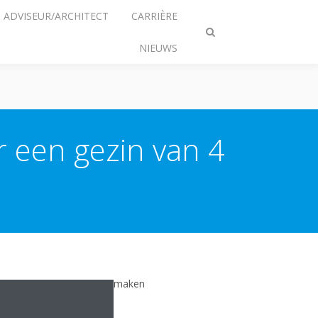
ADVISEUR/ARCHITECT
CARRIÈRE
Zoeken
NIEUWS
omschakelen
 een gezin van 4
 230 liter. Wilt u gebruik maken