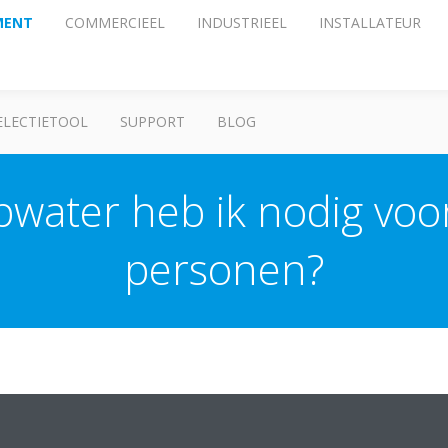
MENT
COMMERCIEEL
INDUSTRIEEL
INSTALLATEUR
ELECTIETOOL
SUPPORT
BLOG
water heb ik nodig voor
personen?
er persoon, u kunt kiezen tussen de ingebouwde boiler van 180 liter of
 u kiezen voor een wandmodel met losse boiler.