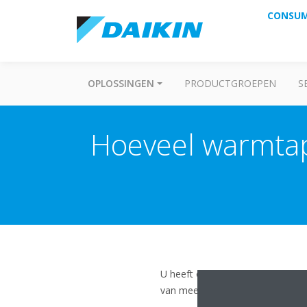
CONSU
OPLOSSINGEN
PRODUCTGROEPEN
S
Hoeveel warmtap
U heeft ongeveer 50 liter nodig p
van meer warmtapwater dan kunt