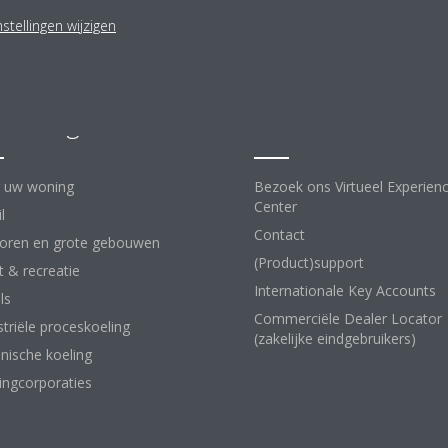
stellingen wijzigen
lossingen
Contact
 uw woning
Bezoek ons Virtueel Experien
Center
l
Contact
oren en grote gebouwen
(Product)support
t & recreatie
Internationale Key Accounts
ls
Commerciële Dealer Locator
striële proceskoeling
(zakelijke eindgebruikers)
nische koeling
ngcorporaties