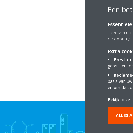
Een bet
Essentiële
Deze zijn noo
de door u ge
Extra cook
Prestati
gebruikers o
Reclamec
basis van uw
en om de do
Bekijk onze
ALLES 