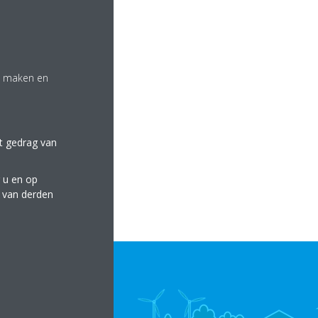
te maken en
et gedrag van
 u en op
e van derden