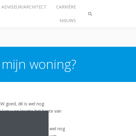
ADVISEUR/ARCHITECT
CARRIÈRE
Zoeken
NIEUWS
omschakelen
 mijn woning?
kW goed, dit is wel nog
r kan u op locatie het beste van
met een 6kW goed, dit is wel nog
kan u op locatie het beste van