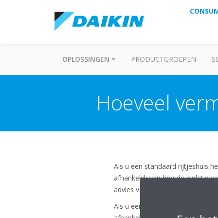
CONSU
OPLOSSINGEN
PRODUCTGROEPEN
S
Hoeveel verm
Als u een standaard rijtjeshuis 
afhankelijk van hoe de isolatie v
advies voorzien.
Als u een woning heeft waarvan d
afhankelijk van hoe de isolatie v