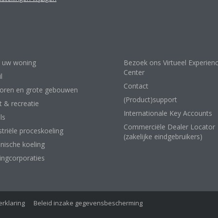
lossingen
Contact
 uw woning
Bezoek ons Virtueel Experien
Center
l
Contact
oren en grote gebouwen
(Product)support
t & recreatie
Internationale Key Accounts
ls
Commerciële Dealer Locator
striële proceskoeling
(zakelijke eindgebruikers)
nische koeling
ngcorporaties
rklaring
Beleid inzake gegevensbescherming