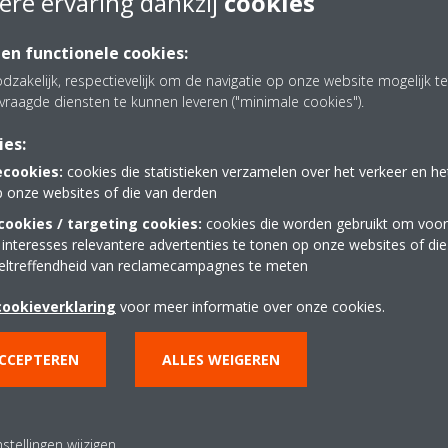
ere ervaring dankzij
cookies
 en functionele cookies:
hier moet u denken aan 300 kuub of groter, dan moet u zeker aan een 
dzakelijk, respectievelijk om de navigatie op onze website mogelijk 
an de woning is en als u beschikt over oude radiatoren. Een installateu
vraagde diensten te kunnen leveren ("minimale cookies").
ies:
ecookies:
cookies die statistieken verzamelen over het verkeer en h
p onze websites of die van derden
ookies / targeting cookies:
cookies die worden gebruikt om voor
 interesses relevantere advertenties te tonen op onze websites of di
eltreffendheid van reclamecampagnes te meten
cookieverklaring
voor meer informatie over onze cookies.
ACCEPTEREN
ALLES WEIGEREN
stellingen wijzigen