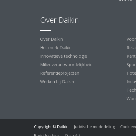
Over Daikin
Op
Over Daikin
Voor
Het merk Daikin
Retai
Innovatieve technologie
Kant
Milieuverantwoordelijkheid
Spor
Referentieprojecten
Hote
Werken bij Daikin
Indu
Tech
Woni
Copyright © Daikin
Juridische mededeling
Cookieve
Bedrijfsethiek
Data Act