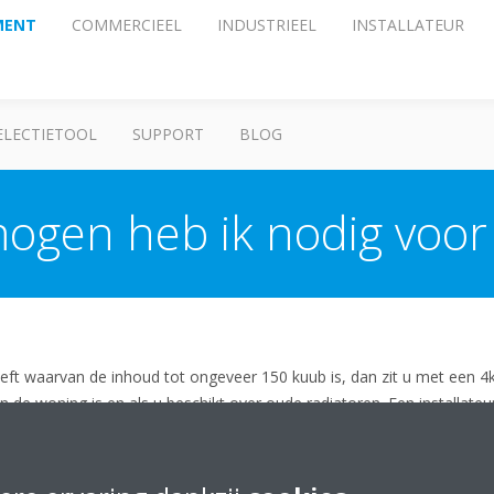
MENT
COMMERCIEEL
INDUSTRIEEL
INSTALLATEUR
ELECTIETOOL
SUPPORT
BLOG
ogen heb ik nodig voor
heeft waarvan de inhoud tot ongeveer 150 kuub is, dan zit u met een 4
an de woning is en als u beschikt over oude radiatoren. Een installateu
e inhoud meer dan 150 kuub is en tot ongeveer 300 kuub , dan zit u 
an de woning is en of beschikt over oude radiatoren. Een installateur 