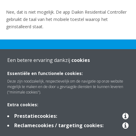
Nee, dat is niet mogelijk. De app Daikin Residential Controller
gebruikt de taal van het mobiele toestel waarop het
geïnstalleerd staat.
Een betere ervaring dankzij
cookies
Essentiële en functionele cookies:
Over Daikin
Deze zijn noodzakelijk, respectievelijk om de navigatie op onze website
mogelijk te maken en de door u gevraagde diensten te kunnen leveren
("minimale cookies").
Oplossingen
Extra cookies:
Prestatiecookies:
Contact
Reclamecookies / targeting cookies: