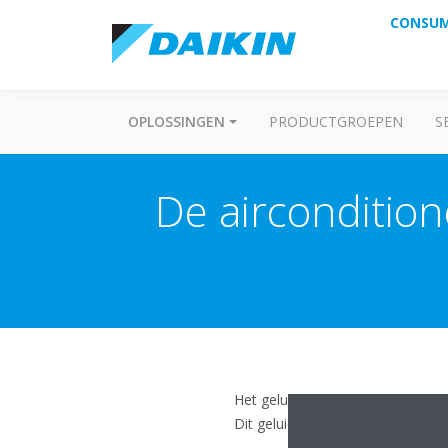
CONSU
OPLOSSINGEN
PRODUCTGROEPEN
S
De airconditio
Het geluid van stromend water wo
Dit geluid komt vaker voor wann