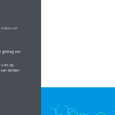
te maken en
et gedrag van
 u en op
e van derden