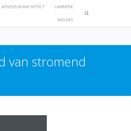
ADVISEUR/ARCHITECT
CARRIÈRE
Zoeken
NIEUWS
omschakelen
id van stromend
omt.