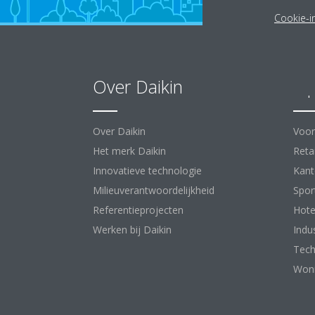
Cookie-in
Over Daikin
Op
Over Daikin
Voor
Het merk Daikin
Retai
Innovatieve technologie
Kant
Milieuverantwoordelijkheid
Spor
Referentieprojecten
Hote
Werken bij Daikin
Indu
Tech
Woni