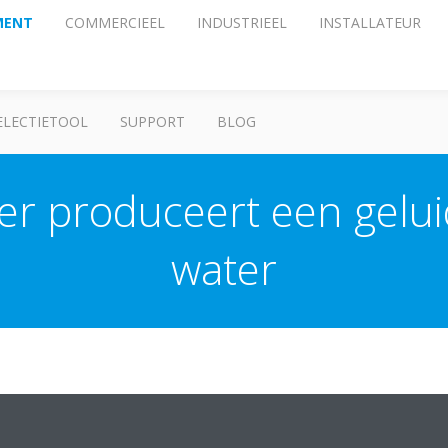
MENT
COMMERCIEEL
INDUSTRIEEL
INSTALLATEUR
ELECTIETOOL
SUPPORT
BLOG
ner produceert een gelu
water
rdt geproduceerd door het koelmiddel dat in de airconditioner stro
eer de ontdooifunctie tijdens het verwarmen geactiveerd wordt.