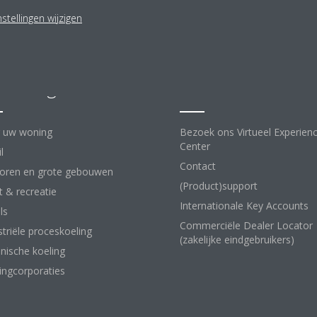
stellingen wijzigen
lossingen
Contact
 uw woning
Bezoek ons Virtueel Experien
Center
l
Contact
oren en grote gebouwen
(Product)support
t & recreatie
Internationale Key Accounts
ls
Commerciële Dealer Locator
striële proceskoeling
(zakelijke eindgebruikers)
nische koeling
ngcorporaties