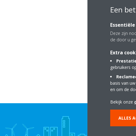
Een bet
Essentiële
Deze zijn noo
de door u ge
Extra cook
Prestati
gebruikers o
Reclamec
basis van uw
en om de do
Bekijk onze
ALLES 