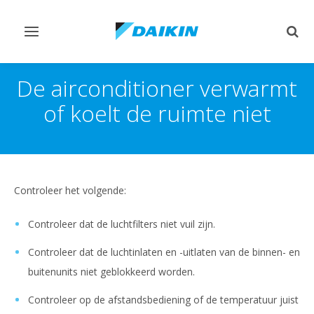
Navigatie
Zoek
omschakelen
omsc
De airconditioner verwarmt
of koelt de ruimte niet
Controleer het volgende:
Controleer dat de luchtfilters niet vuil zijn.
Controleer dat de luchtinlaten en -uitlaten van de binnen- en
buitenunits niet geblokkeerd worden.
Controleer op de afstandsbediening of de temperatuur juist