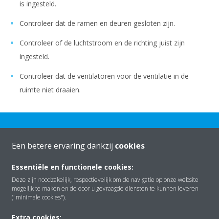
is ingesteld.
Controleer dat de ramen en deuren gesloten zijn.
Controleer of de luchtstroom en de richting juist zijn
ingesteld.
Controleer dat de ventilatoren voor de ventilatie in de
ruimte niet draaien.
Een betere ervaring dankzij
cookies
Essentiële en functionele cookies:
Over Daikin
Deze zijn noodzakelijk, respectievelijk om de navigatie op onze website
mogelijk te maken en de door u gevraagde diensten te kunnen leveren
("minimale cookies").
Oplossingen
Extra cookies: